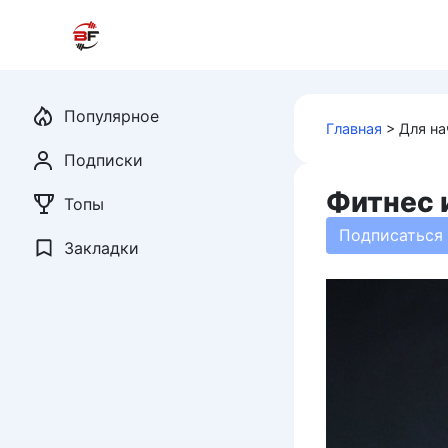
Перейти
к
контенту
Популярное
Главная
>
Для н
Подписки
Фитнес 
Топы
Подписаться
Закладки