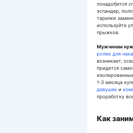
понадобится с
эспандер, пол
тарелки замен
используйте у
прыжков.
Мужчинам нуж
ролик для нак
возникает, ос
придется самос
изолированных,
1-3 месяца ку
девушек
и
ком
проработку все
Как зани