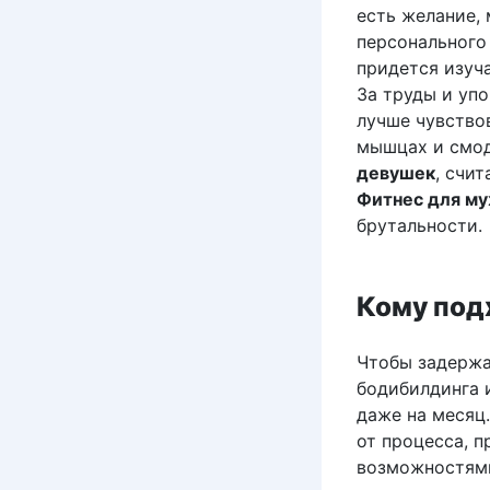
есть желание,
персонального
придется изуч
За труды и уп
лучше чувствов
мышцах и смод
девушек
, счи
Фитнес для м
брутальности.
Кому под
Чтобы задержа
бодибилдинга 
даже на месяц
от процесса, 
возможностями