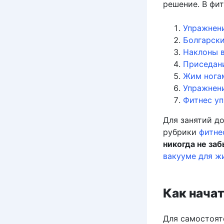
решение. В фи
Упражнени
Болгарск
Наклоны в
Приседан
Жим нога
Упражнени
Фитнес уп
Для занятий д
рубрики
фитне
никогда не за
вакууме для ж
Как нача
Для самостоят