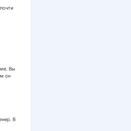
 почти
ие. Вы
м он
енер. В