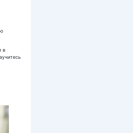
ью
 в
научитесь