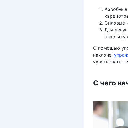
Аэробные 
кардиотр
Силовые н
Для девуш
пластику 
С помощью упр
наклоне,
упраж
чувствовать те
С чего н