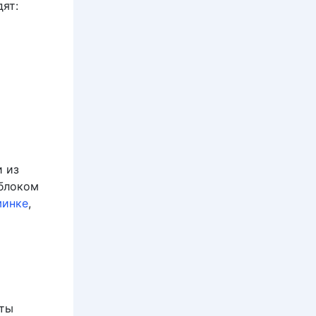
ят:
и из
 блоком
минке
,
оты