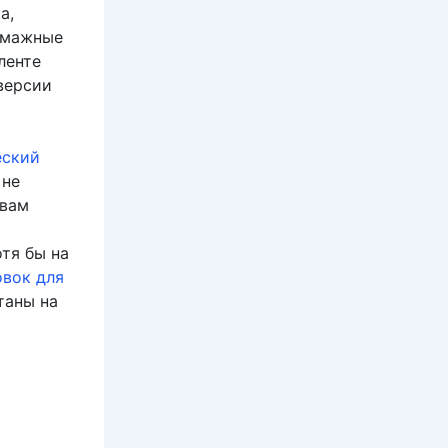
а,
бумажные
ленте
 версии
еский
 не
 вам
тя бы на
вок для
таны на