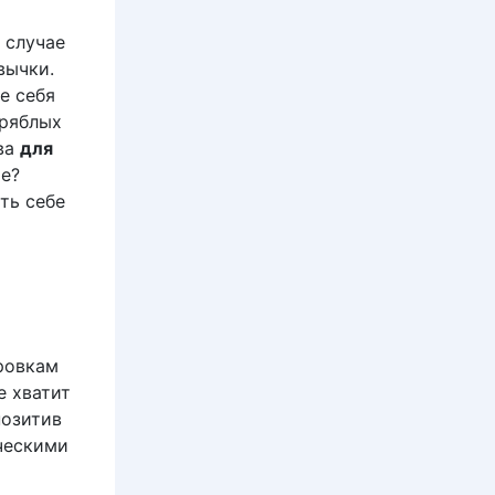
 случае
вычки.
е себя
дряблых
ва
для
е?
ть себе
ировкам
е хватит
позитив
ческими