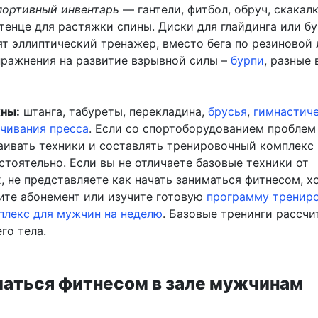
портивный инвентарь
— гантели, фитбол, обруч, скакалк
отенце для растяжки спины. Диски для глайдинга или 
ят эллиптический тренажер, вместо бега по резиновой 
пражнения на развитие взрывной силы –
бурпи
, разные
ны:
штанга, табуреты, перекладина,
брусья
,
гимнастич
ачивания пресса
. Если со спортоборудованием проблем
ваивать техники и составлять тренировочный комплекс
тоятельно. Если вы не отличаете базовые техники от
 не представляете как начать заниматься фитнесом, хо
пите абонемент или изучите готовую
программу трениро
плекс для мужчин на неделю
. Базовые тренинги рассчи
го тела.
маться фитнесом в зале мужчинам