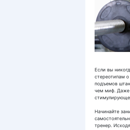
Если вы никог
стереотипам о
подъемов штан
чем миф. Даже
стимулирующег
Начинайте зан
самостоятельн
тренер. Исход