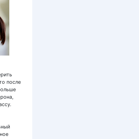
ерить
то после
больше
рона,
ассу.
ьный
сное