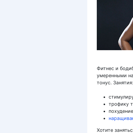
Фитнес и боди
умеренными на
тонус. Занятия
стимулиру
трофику т
похудение
наращива
Хотите занятьс