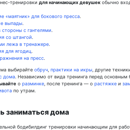
тнес-тренировки
для начинающих девушек
обычно вход
е «маятник» для бокового пресса
.
ие выпады
.
 стороны с гантелями
.
ия со штангой
.
ми лежа в тренажере
.
я для ягодиц
.
ражнения на пресс
.
ома выбирайте
обруч
,
практики на икры
, другие техник
с дома
. Независимо от вида тренинга перед основным
бывайте
о
разминке
, после тренинга — о
растяжке
и
за
ивота
по утрам.
ть заниматься дома
ельной бодибилдинг тренировки начинающим для раб