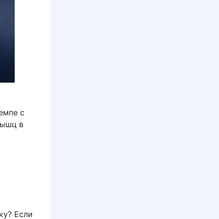
емпе с
мышц в
ку? Если