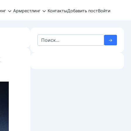
инг
Армрестлинг
Контакты
Добавить пост
Войти
Search
for:
х