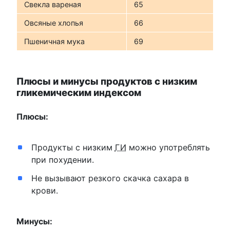
Свекла вареная
65
Овсяные хлопья
66
Пшеничная мука
69
Плюсы и минусы продуктов с низким
гликемическим индексом
Плюсы:
Продукты с низким
ГИ
можно употреблять
при похудении.
Не вызывают резкого скачка сахара в
крови.
Минусы: