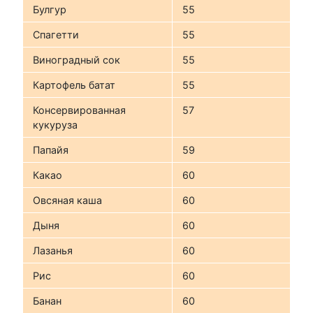
Булгур
55
Спагетти
55
Виноградный сок
55
Картофель батат
55
Консервированная
57
кукуруза
Папайя
59
Какао
60
Овсяная каша
60
Дыня
60
Лазанья
60
Рис
60
Банан
60