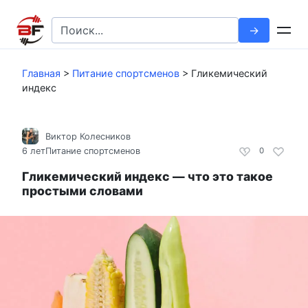
Перейти
к
Search
контенту
for:
Главная
>
Питание спортсменов
>
Гликемический
индекс
Виктор Колесников
6 лет
Питание спортсменов
0
Гликемический индекс — что это такое
простыми словами