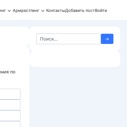
инг
Армрестлинг
Контакты
Добавить пост
Войти
Search
for:
ения по