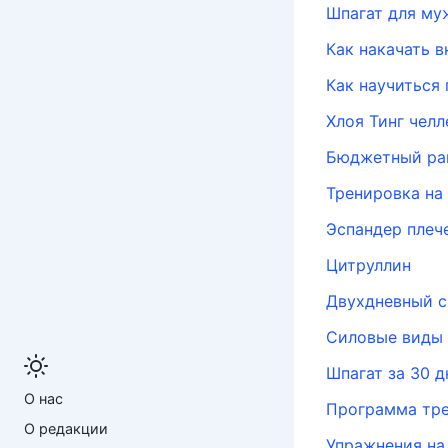
Шпагат для му
Как накачать 
Как научиться
Хлоя Тинг чел
Бюджетный рац
Тренировка на 
Эспандер плеч
Цитруллин
Двухдневный с
Силовые виды 
Шпагат за 30 д
О нас
Программа тре
О редакции
Упражнения н