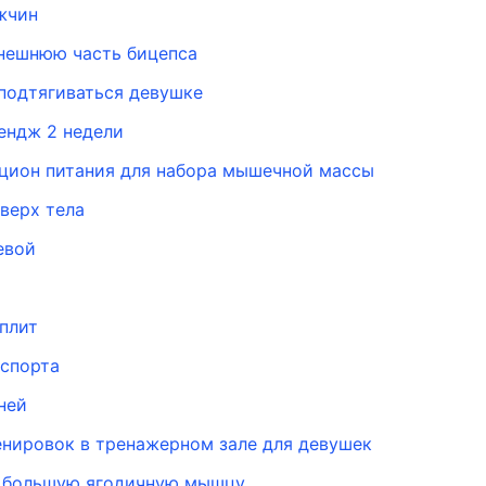
жчин
внешнюю часть бицепса
 подтягиваться девушке
лендж 2 недели
ион питания для набора мышечной массы
верх тела
евой
плит
спорта
ней
нировок в тренажерном зале для девушек
а большую ягодичную мышцу