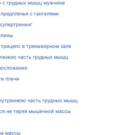
р с грудных мышц мужчине
 предплечья с гантелями
супертренинг
спины
 трицепс в тренажерном зале
нижнюю часть грудных мышц
елосложения
ги плечи
внутреннюю часть грудных мышц
ся не теряя мышечной массы
ра массы