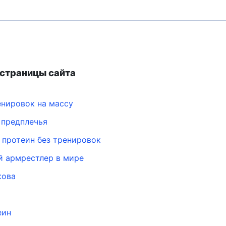
страницы сайта
нировок на массу
 предплечья
 протеин без тренировок
 армрестлер в мире
кова
еин