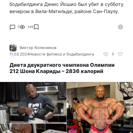
бодибилдинга Денис Йошио был убит в субботу
вечером в Вила-Матильде, районе Сан-Паулу.
0
346
Виктор Колесников
11.03.2024
Новости фитнеса и бодибилдинга
0
Диета двукратного чемпиона Олимпии
212 Шона Клариды – 2836 калорий