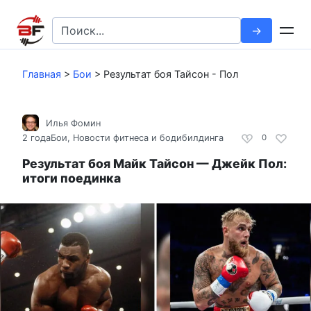
Перейти
к
Search
контенту
for:
Главная
>
Бои
>
Результат боя Тайсон - Пол
Илья Фомин
2 года
Бои
,
Новости фитнеса и бодибилдинга
0
Результат боя Майк Тайсон — Джейк Пол:
итоги поединка