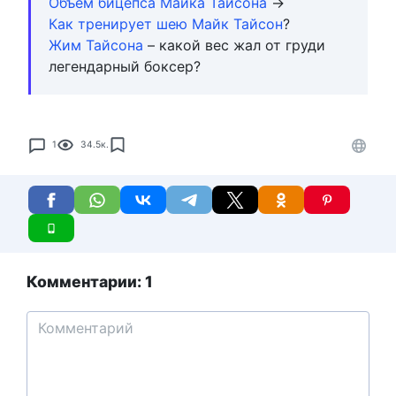
Объем бицепса Майка Тайсона
→
Как тренирует шею Майк Тайсон
?
Жим Тайсона
– какой вес жал от груди
легендарный боксер?
1
34.5к.
Комментарии: 1