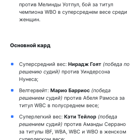
против Мелинды Уотпул, бой за титул
чемпиона WBO в суперсреднем весе среди
женщин.
Основной кард
Суперсредний вес:
Нирадж Гоят
(победа по
решению судий)
против Уиндерсона
Нунеса;
Велтервейт:
Марио Барриос
(победа
решением судий)
против Абеля Рамоса за
титул WBC в полусреднем весе;
Суперлегкий вес:
Кэти Тейлор
(победа
решением судий)
против Аманды Серрано
за титулы IBF, WBA, WBC и WBO в женском
суперлегком весе;