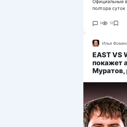
Официальные в
полтора суток
0
12
Илья Фомин
EAST VS W
покажет 
Муратов,