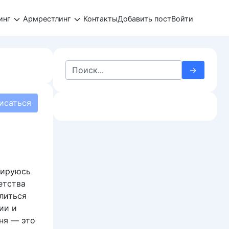
инг
Армрестлинг
Контакты
Добавить пост
Войти
Search
for:
исаться
зируюсь
етства
литься
ии и
ня — это