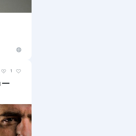
1
н —