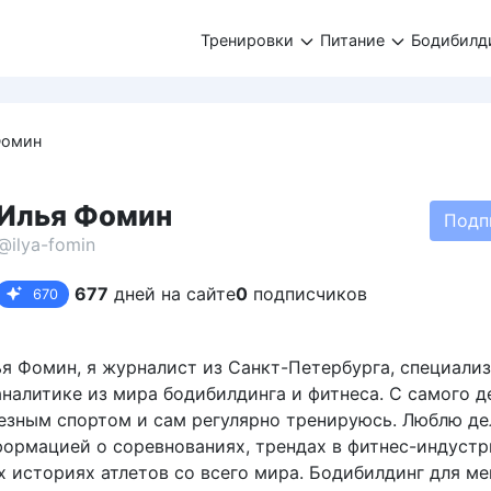
Тренировки
Питание
Бодибилд
Фомин
Илья Фомин
Подп
@ilya-fomin
677
дней на сайте
0
подписчиков
670
ья Фомин, я журналист из Санкт-Петербурга, специали
аналитике из мира бодибилдинга и фитнеса. С самого д
езным спортом и сам регулярно тренируюсь. Люблю де
формацией о соревнованиях, трендах в фитнес-индустр
 историях атлетов со всего мира. Бодибилдинг для ме