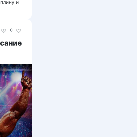
иплину и
0
исание