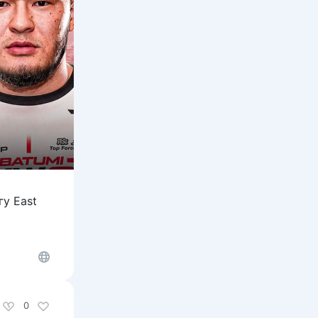
гу East
0