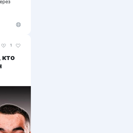
ерез
1
 кто
н