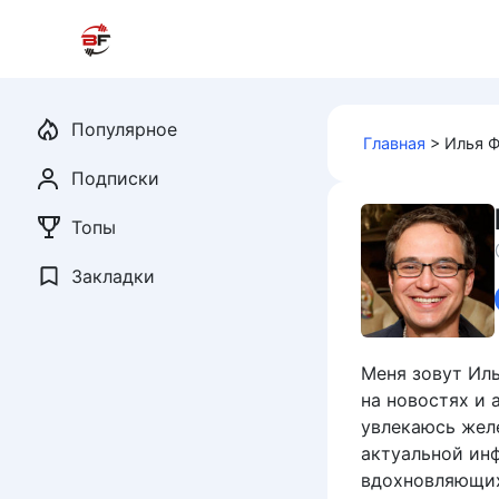
Перейти
к
контенту
Популярное
Главная
>
Илья 
Подписки
Топы
Закладки
Меня зовут Ил
на новостях и 
увлекаюсь жел
актуальной ин
вдохновляющих