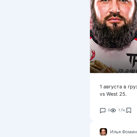
1 августа в гр
vs West 25.
0
1.7к.
Илья Фомин