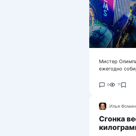
Мистер Олимпи
ежегодно соби
0
11
Илья Фомин
Сгонка ве
килогра