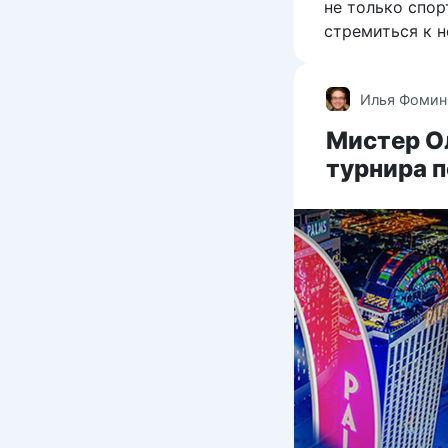
не только спор
стремиться к 
Илья Фомин
Мистер Ол
турнира 