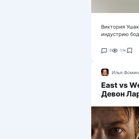
Виктория Ушак
индустрию бод
0
1.1к.
Илья Фомин
East vs W
Девон Лар