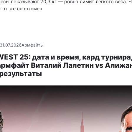
есы показывают 70,3 кг — ровно лимит лёгкого веса. Ч
 тот же спортсмен
31.07.2026
Армфайты
EST 25: дата и время, кард турнира,
армфайт Виталий Лалетин vs Алижа
 результаты