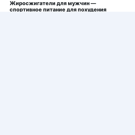
Жиросжигатели для мужчин —
спортивное питание для похудения
В погоне за быстрыми результатами
сжиганием нежелательного жира многие
мужчины стремятся употреблять