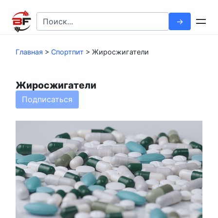
Перейти
к
Search
контенту
for:
Главная
>
Спортпит
>
Жиросжигатели
Жиросжигатели
Подписаться