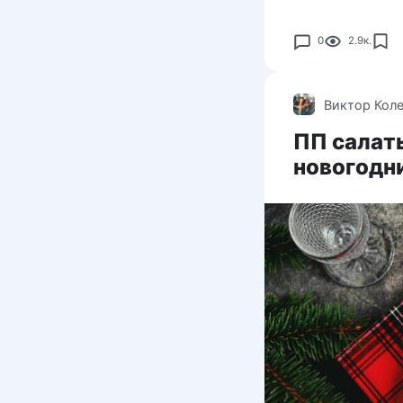
0
2.9к.
Виктор Кол
ПП салаты
новогодн