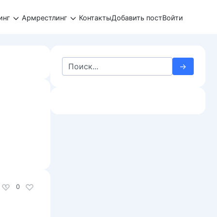
инг
Армрестлинг
Контакты
Добавить пост
Войти
Search
for:
0