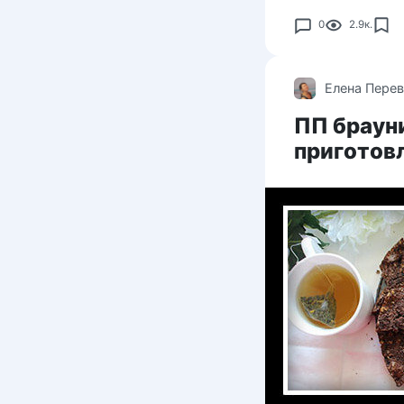
0
2.9к.
Елена Пере
ПП брауни
приготов