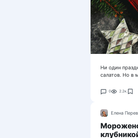
Ни один праздн
салатов. Но в
0
2.2к.
Елена Пере
Морожено
клубнико