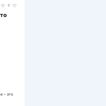
0
ото
е – это