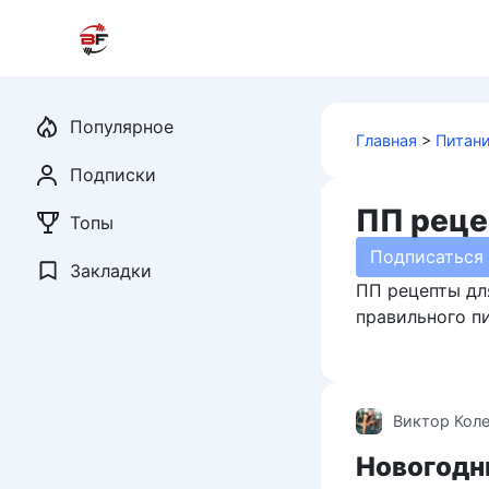
Перейти
к
контенту
Популярное
Главная
>
Питан
Подписки
ПП рец
Топы
Подписаться
Закладки
ПП рецепты дл
правильного пи
Виктор Кол
Новогодн