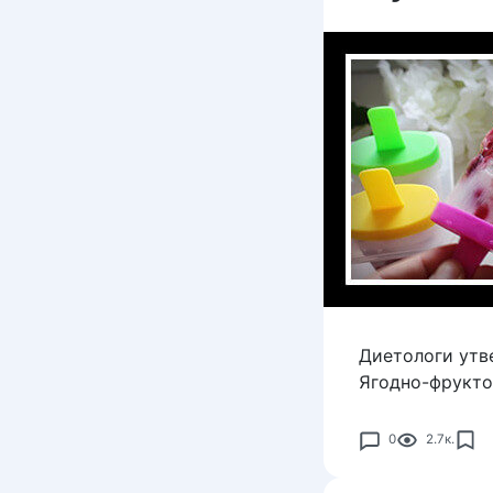
Диетологи утв
Ягодно-фрукто
0
2.7к.