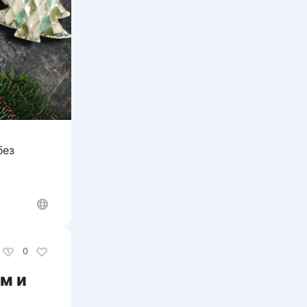
без
0
м и