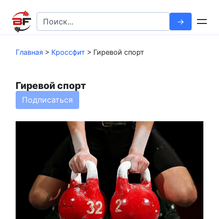
Перейти
к
Search
контенту
for:
Главная
>
Кроссфит
>
Гиревой спорт
Гиревой спорт
Подписаться