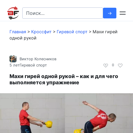
Перейти
к
Search
контенту
for:
Главная
>
Кроссфит
>
Гиревой спорт
>
Махи гирей
одной рукой
Виктор Колесников
5 лет
Гиревой спорт
0
Махи гирей одной рукой – как и для чего
выполняется упражнение