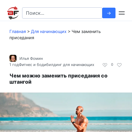
Перейти
к
Search
контенту
for:
Главная
>
Для начинающих
>
Чем заменить
приседания
Илья Фомин
1 год
Фитнес и бодибилдинг для начинающих
0
Чем можно заменить приседания со
штангой