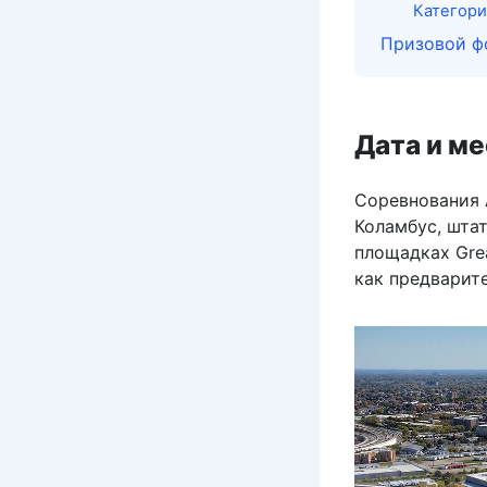
Категори
Призовой фо
Дата и м
Соревнования A
Коламбус, шта
площадках Grea
как предварит