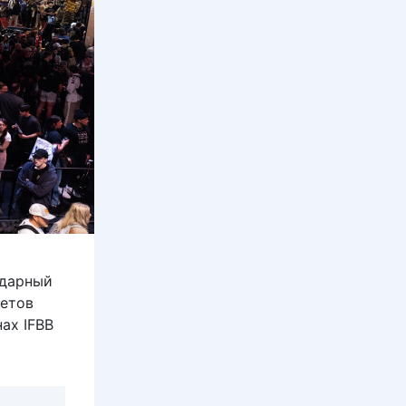
ндарный
летов
ах IFBB