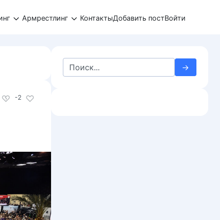
инг
Армрестлинг
Контакты
Добавить пост
Войти
Search
for:
-2