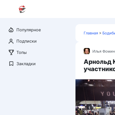
Перейти
к
контенту
Популярное
Главная
>
Бодиб
Подписки
Илья Фомин
Топы
Арнольд К
Закладки
участнико