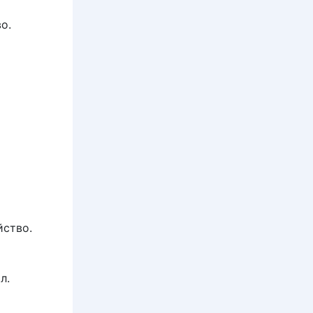
о.
йство.
л.