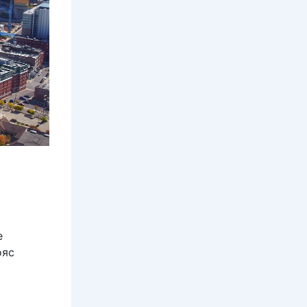
е
ояс