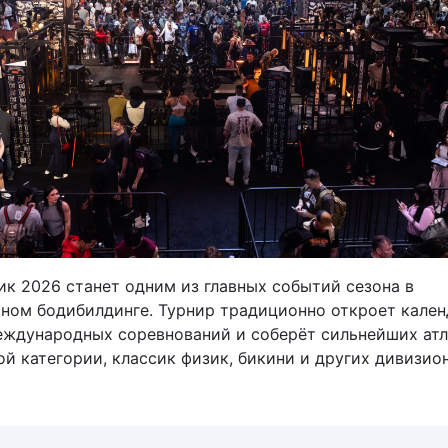
ик 2026 станет одним из главных событий сезона в
ном бодибилдинге. Турнир традиционно откроет кале
еждународных соревнований и соберёт сильнейших ат
й категории, классик физик, бикини и других дивизион