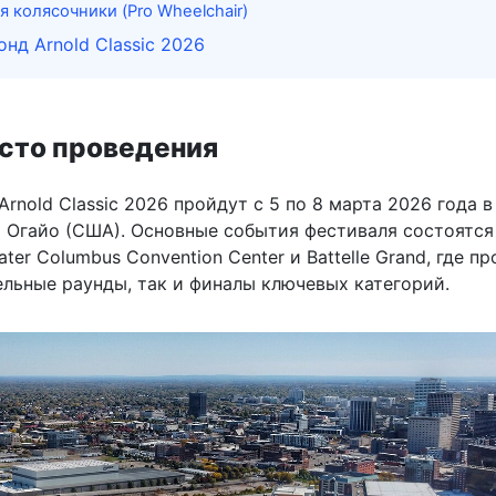
я колясочники (Pro Wheelchair)
нд Arnold Classic 2026
есто проведения
rnold Classic 2026 пройдут с 5 по 8 марта 2026 года в
т Огайо (США). Основные события фестиваля состоятся
ter Columbus Convention Center и Battelle Grand, где п
ельные раунды, так и финалы ключевых категорий.