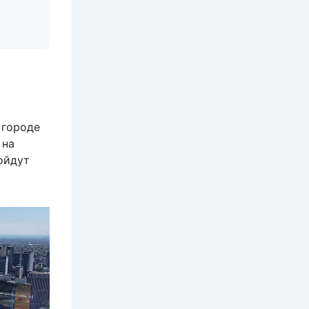
 городе
 на
ройдут