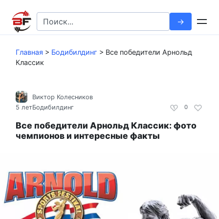
Перейти
к
Search
контенту
for:
Главная
>
Бодибилдинг
>
Все победители Арнольд
Классик
Виктор Колесников
5 лет
Бодибилдинг
0
Все победители Арнольд Классик: фото
чемпионов и интересные факты