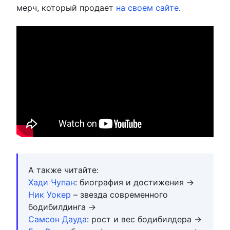
мерч, который продает
на своем сайте
.
А также читайте:
Хади Чупан
: биография и достижения →
Ник Уокер
– звезда современного
бодибилдинга →
Самсон Дауда
: рост и вес бодибилдера →