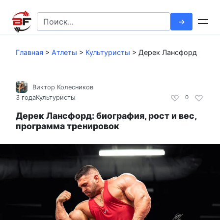
Перейти
к
Search
контенту
for:
Главная
>
Атлеты
>
Культуристы
>
Дерек Лансфорд
Виктор Колесников
3 года
Культуристы
0
Дерек Лансфорд: биография, рост и вес,
программа тренировок