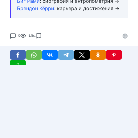
Биг Рами
: биография и антропометрия →
Брендон Кёрри
: карьера и достижения →
0
8.5к.
Комментарии: 0
Имя
*