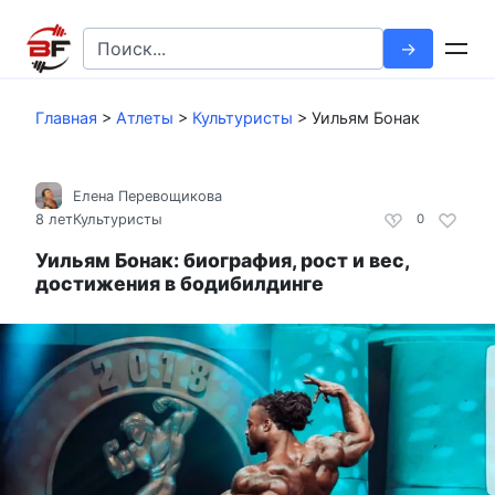
Перейти
к
Search
контенту
for:
Главная
>
Атлеты
>
Культуристы
>
Уильям Бонак
Елена Перевощикова
8 лет
Культуристы
0
Уильям Бонак: биография, рост и вес,
достижения в бодибилдинге