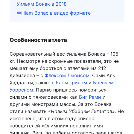
Уильям Бонак в 2018
William Bonac в видео формате
Особенности атлета
Соревновательный вес Уильяма Бонака – 105
кг. Несмотря на скромные показатели, это не
мешает ему бороться с атлетами из 212
дивизиона – с
Флексом Льюисом
, Сами Аль
Хаддатом, также с
Каем Грином
и
Бренчем
Уорреном
. Парню пришлось померяться
силами с тяжеловесами как
Биг Рами
и
другими монстрами массы. За это Бонака
стали называть
«Новым Убийцем Гигантов»
. Не
исключено, что в этом году список
победителей «Олимпии» пополнит имя
Уильяма. Ведь до победы осталось пара шагов.