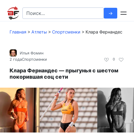
Перейти
к
Search
контенту
for:
Главная
>
Атлеты
>
Спортсменки
>
Клара Фернандес
Илья Фомин
2 года
Спортсменки
0
Клара Фернандес — прыгунья с шестом
покорившая соц сети