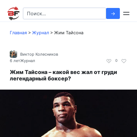
Перейти
к
Search
контенту
for:
Главная
>
Журнал
>
Жим Тайсона
Виктор Колесников
6 лет
Журнал
0
Жим Тайсона – какой вес жал от груди
легендарный боксер?