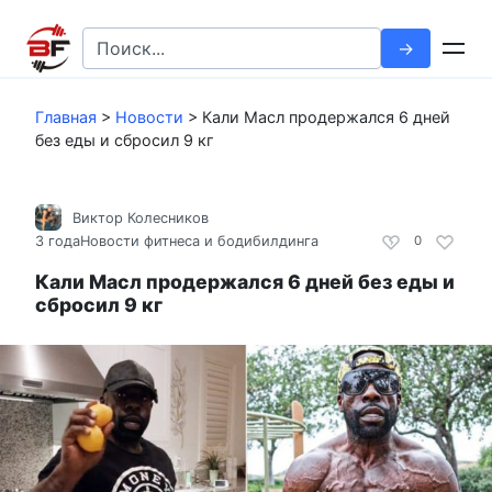
Перейти
к
Search
контенту
for:
Главная
>
Новости
>
Кали Масл продержался 6 дней
без еды и сбросил 9 кг
Виктор Колесников
3 года
Новости фитнеса и бодибилдинга
0
Кали Масл продержался 6 дней без еды и
сбросил 9 кг