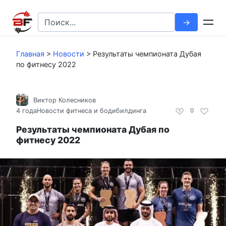
Перейти
к
Search
контенту
for:
Главная
>
Новости
>
Результаты чемпионата Дубая
по фитнесу 2022
Виктор Колесников
4 года
Новости фитнеса и бодибилдинга
0
Результаты чемпионата Дубая по
фитнесу 2022