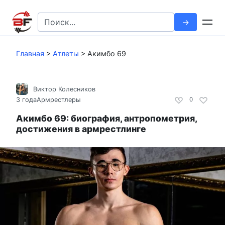
Перейти
к
Search
контенту
for:
Главная
>
Атлеты
>
Акимбо 69
Виктор Колесников
3 года
Армрестлеры
0
Акимбо 69: биография, антропометрия,
достижения в армрестлинге