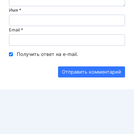
Имя
*
Email
*
Получить ответ на e-mail.
Сайт
Бодибилдинг и фитнес
| Онлайн сообщество
тренеров, нутрициологов и любителей бодибилдинга.
© 2026. Все права защищены.