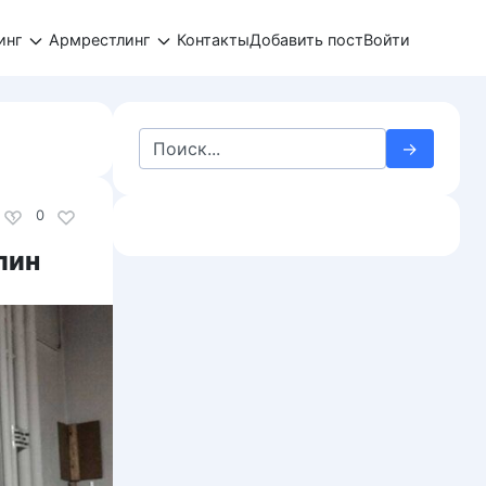
инг
Армрестлинг
Контакты
Добавить пост
Войти
Search
for:
0
лин