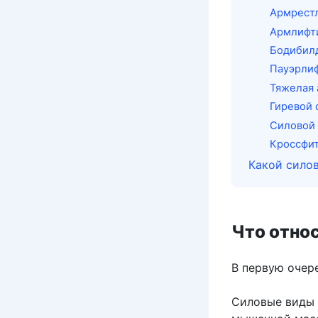
Армрест
Армлифт
Бодибил
Пауэрли
Тяжелая 
Гиревой 
Силовой
Кроссфи
Какой силов
Что отно
В первую очер
Силовые виды 