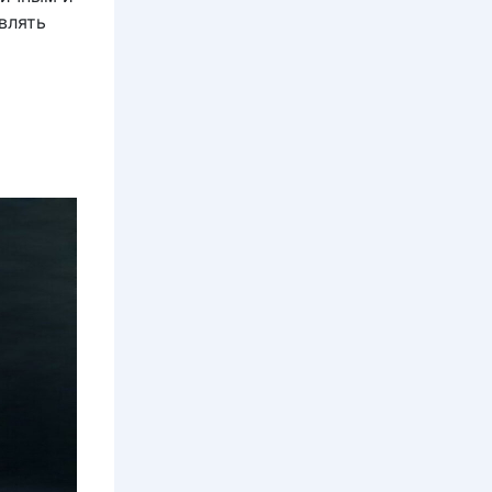
влять