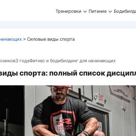
Тренировки
Питание
Бодибилд
ачинающих
>
Силовые виды спорта
есников
3 года
Фитнес и бодибилдинг для начинающих
виды спорта: полный список дисцип