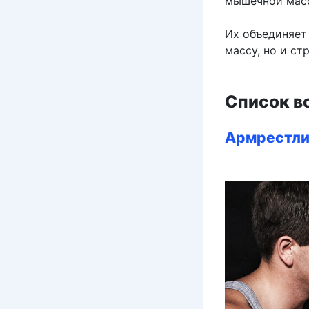
мышечной мас
Их объединяет 
массу, но и ст
Список в
Армрестли