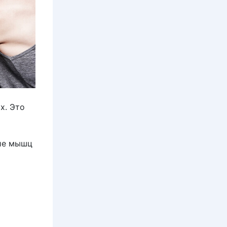
х. Это
тие мышц