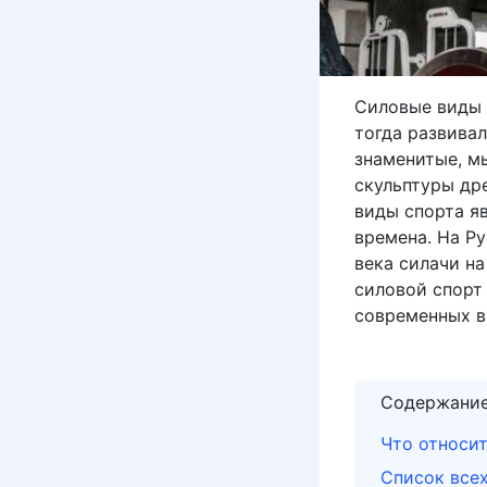
Силовые виды 
тогда развивал
знаменитые, мы
скульптуры дре
виды спорта я
времена. На Ру
века силачи н
силовой спорт 
современных в
Содержани
Что относи
Список все