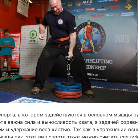
спорта, в котором задействуются в основном мышцы ру
та важна сила и выносливость хвата, а задачей сорев
ем и удержание веса кистью. Так как в упражнении ос
ышцы рук, этот вид спорта тоже можно считать специ