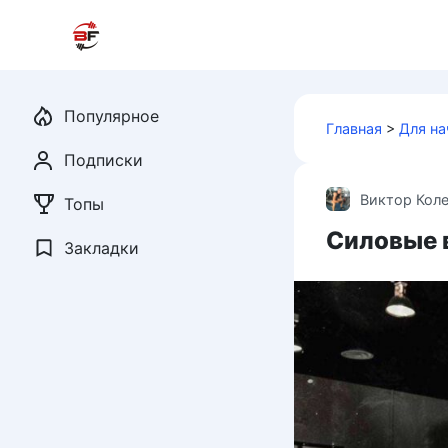
Перейти
к
контенту
Популярное
Главная
>
Для н
Подписки
Виктор Кол
Топы
Силовые 
Закладки