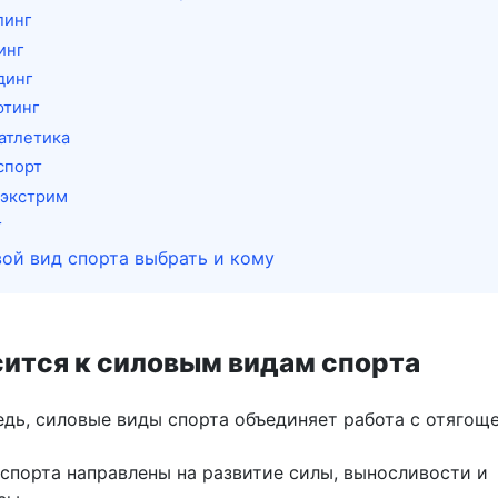
линг
инг
динг
фтинг
атлетика
спорт
 экстрим
т
ой вид спорта выбрать и кому
сится к силовым видам спорта
едь, силовые виды спорта объединяет работа с отягощ
спорта направлены на развитие силы, выносливости и