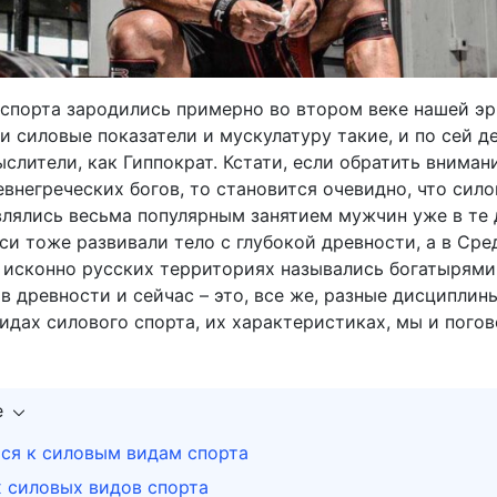
спорта зародились примерно во втором веке нашей эр
и силовые показатели и мускулатуру такие, и по сей д
слители, как Гиппократ. Кстати, если обратить вниман
внегреческих богов, то становится очевидно, что сил
влялись весьма популярным занятием мужчин уже в те 
си тоже развивали тело с глубокой древности, а в Сре
а исконно русских территориях назывались богатырями
в древности и сейчас – это, все же, разные дисциплины
идах силового спорта, их характеристиках, мы и пого
е
тся к силовым видам спорта
х силовых видов спорта