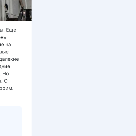
ы. Еще
ень
ие на
овые
далекие
дние
. Но
. О
ворим.