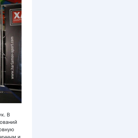
к. В
нований
новную
фичным и