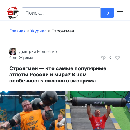
Перейти
к
Search
контенту
for:
Главная
>
Журнал
>
Стронгмен
Дмитрий Воловенко
6 лет
Журнал
0
Стронгмен — кто самые популярные
атлеты России и мира? В чем
особенность силового экстрима