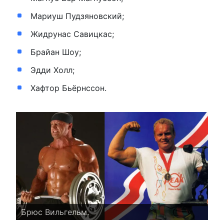
Мариуш Пудзяновский;
Жидрунас Савицкас;
Брайан Шоу;
Эдди Холл;
Хафтор Бьёрнссон.
Брюс Вильгельм.