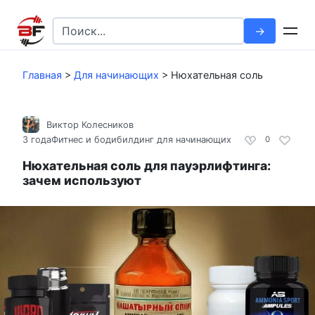
Перейти
к
Search
контенту
for:
Главная
>
Для начинающих
>
Нюхательная соль
Виктор Колесников
3 года
Фитнес и бодибилдинг для начинающих
0
Нюхательная соль для пауэрлифтинга:
зачем используют