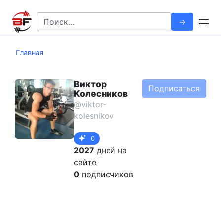
Перейти
к
Search
контенту
for:
Главная
Виктор
Подписаться
Колесников
@viktor-
kolesnikov
0
2027
дней на
сайте
0
подписчиков