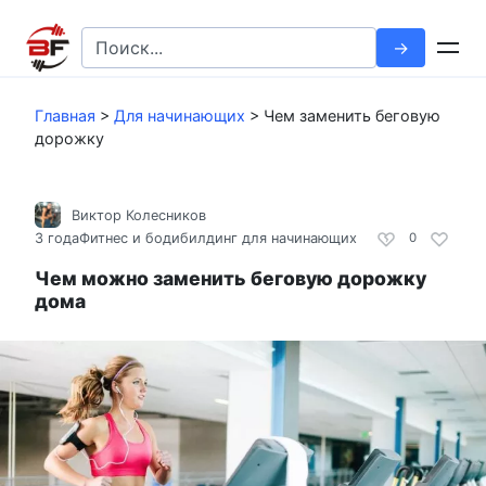
Перейти
к
Search
контенту
for:
Главная
>
Для начинающих
>
Чем заменить беговую
дорожку
Виктор Колесников
3 года
Фитнес и бодибилдинг для начинающих
0
Чем можно заменить беговую дорожку
дома