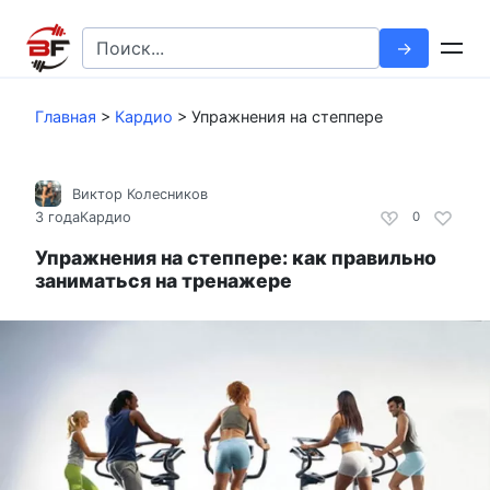
Перейти
к
Search
контенту
for:
Главная
>
Кардио
>
Упражнения на степпере
Виктор Колесников
3 года
Кардио
0
Упражнения на степпере: как правильно
заниматься на тренажере