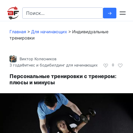
Перейти
к
Search
контенту
for:
Главная
>
Для начинающих
>
Индивидуальные
тренировки
Виктор Колесников
3 года
Фитнес и бодибилдинг для начинающих
0
Персональные тренировки с тренером:
плюсы и минусы