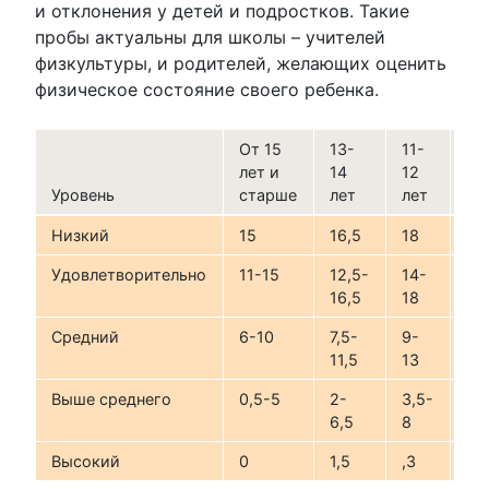
и отклонения у детей и подростков. Такие
пробы актуальны для школы – учителей
физкультуры, и родителей, желающих оценить
физическое состояние своего ребенка.
От 15
13-
11-
лет и
14
12
9-
Уровень
старше
лет
лет
ле
Низкий
15
16,5
18
19
Удовлетворительно
11-15
12,5-
14-
15
16,5
18
19
Средний
6-10
7,5-
9-
10
11,5
13
14
Выше среднего
0,5-5
2-
3,5-
5,
6,5
8
Высокий
0
1,5
,3
4,