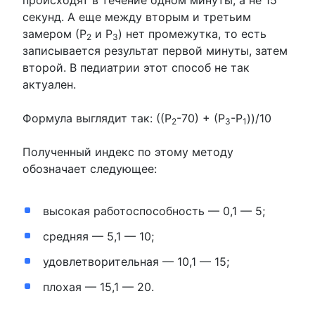
происходят в течение одном минуты, а не 15
секунд. А еще между вторым и третьим
замером (Р
и Р
) нет промежутка, то есть
2
3
записывается результат первой минуты, затем
второй. В педиатрии этот способ не так
актуален.
Формула выглядит так: ((Р
-70) + (Р
-Р
))/10
2
3
1
Полученный индекс по этому методу
обозначает следующее:
высокая работоспособность — 0,1 — 5;
средняя — 5,1 — 10;
удовлетворительная — 10,1 — 15;
плохая — 15,1 — 20.