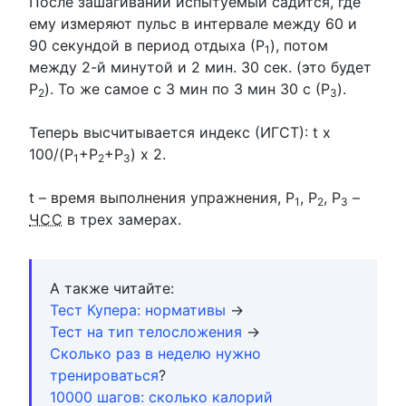
После зашагиваний испытуемый садится, где
ему измеряют пульс в интервале между 60 и
90 секундой в период отдыха (Р
), потом
1
между 2-й минутой и 2 мин. 30 сек. (это будет
Р
). То же самое с 3 мин по 3 мин 30 с (Р
).
2
3
Теперь высчитывается индекс (ИГСТ): t x
100/(Р
+Р
+Р
) х 2.
1
2
3
t – время выполнения упражнения, Р
, Р
, Р
–
1
2
3
ЧСС
в трех замерах.
А также читайте:
Тест Купера: нормативы
→
Тест на тип телосложения
→
Сколько раз в неделю нужно
тренироваться
?
10000 шагов: сколько калорий