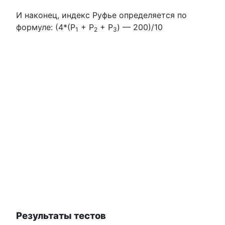
И наконец, индекс Руфье определяется по
формуле: (4*(Р
+ Р
+ Р
) — 200)/10
1
2
3
Результаты тестов