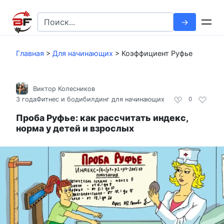
Перейти
к
Search
контенту
for:
Главная
>
Для начинающих
>
Коэффициент Руфье
Виктор Колесников
3 года
Фитнес и бодибилдинг для начинающих
0
Проба Руфье: как рассчитать индекс,
норма у детей и взрослых