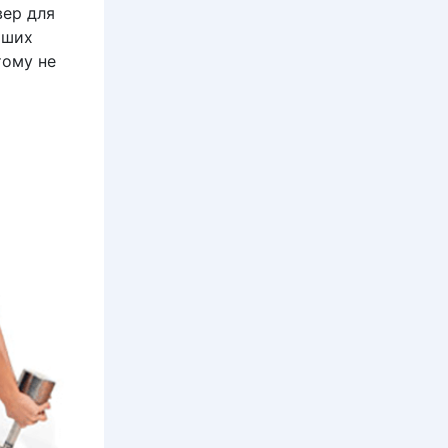
вер для
йших
тому не