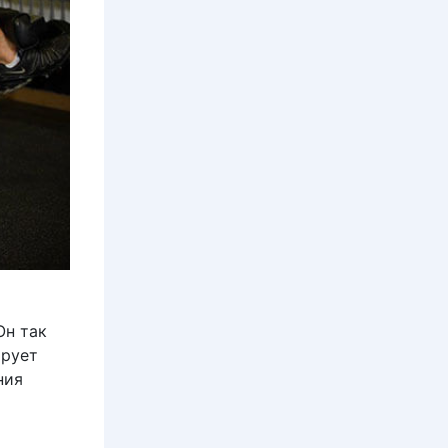
Он так
ирует
ния