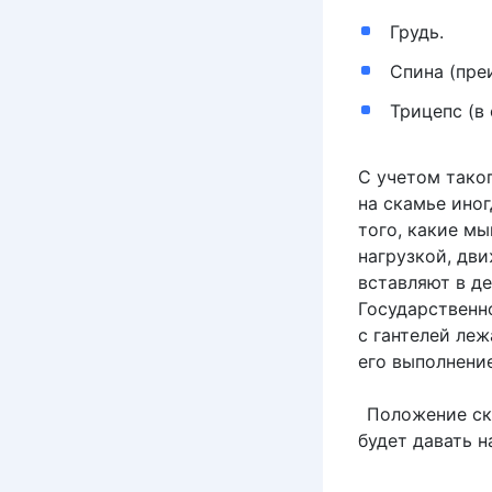
Грудь.
Спина (пр
Трицепс (в
С учетом тако
на скамье иног
того, какие м
нагрузкой, дви
вставляют в д
Государственн
с гантелей ле
его выполнени
Положение ск
будет давать н