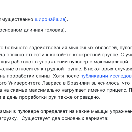
еимущественно
широчайшие
).
 основном длинная головка).
го большого задействования мышечных областей, пуло
да сложно отнести к какой-то конкретной группе. С у
ышцы работают в упражнении пуловер с максимальной
жение относится к грудной группе. В некоторых случая
ень проработки спины. Хотя после
публикации исследо
ого Университета Лавраса в Бразилии выяснилось, что
жа на скамье максимально нагружает именно трицепс. 
е в день проработки рук также оправдано.
амьи в пуловере определяет на какие мышцы упражне
агрузку.
Существует два основных варианта: