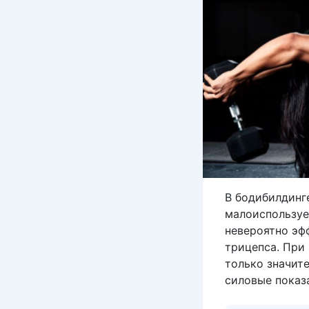
В бодибилдинге
малоиспользуе
невероятно эфф
трицепса. При 
только значит
силовые показ