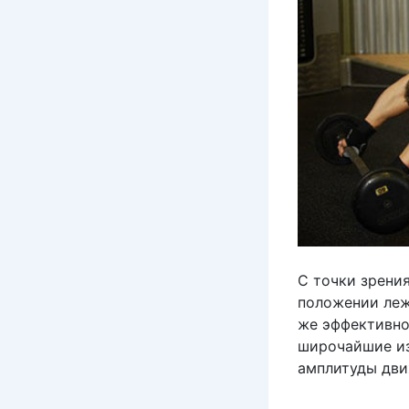
С точки зрени
положении лежа
же эффективно
широчайшие из
амплитуды дви