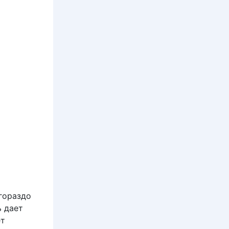
гораздо
ь дает
ет