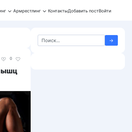
инг
Армрестлинг
Контакты
Добавить пост
Войти
Search
for:
0
 мышц