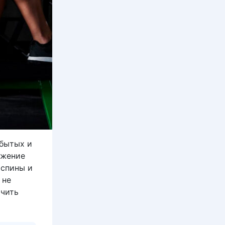
абытых и
ижение
 спины и
 не
ичить