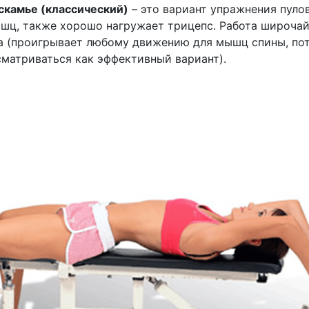
скамье (классический)
– это вариант упражнения пуло
шц, также хорошо нагружает трицепс. Работа широча
 (проигрывает любому движению для мышц спины, по
матриваться как эффективный вариант).