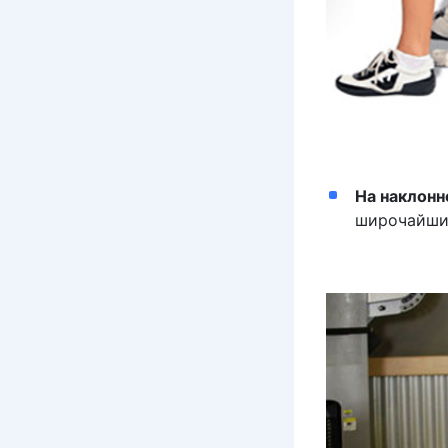
На наклонн
широчайшие