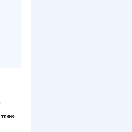
е
 такие