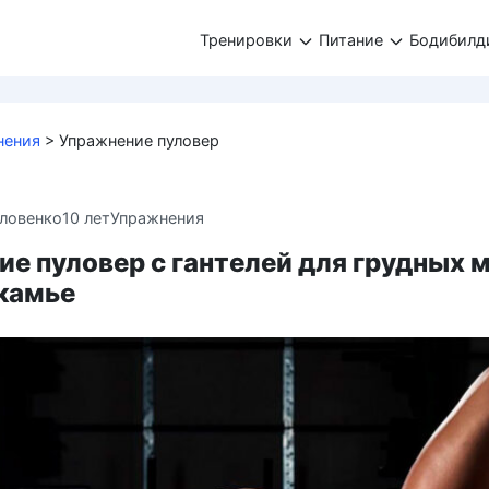
Тренировки
Питание
Бодибилд
нения
>
Упражнение пуловер
ловенко
10 лет
Упражнения
ие пуловер с гантелей для грудных
скамье