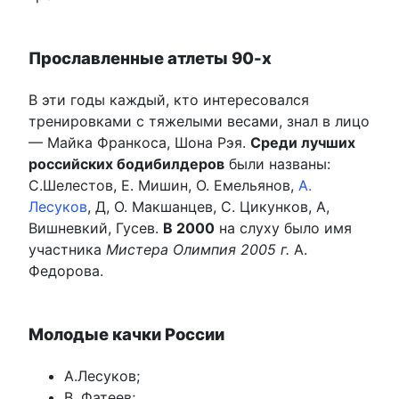
Прославленные атлеты 90-х
В эти годы каждый, кто интересовался
тренировками с тяжелыми весами, знал в лицо
— Майка Франкоса, Шона Рэя.
Среди лучших
российских бодибилдеров
были названы:
С.Шелестов, Е. Мишин, О. Емельянов,
А.
Лесуков
, Д, О. Макшанцев, С. Цикунков, А,
Вишневкий, Гусев.
В 2000
на слуху было имя
участника
Мистера Олимпия 2005 г.
А.
Федорова.
Молодые качки России
А.Лесуков;
В. Фатеев;