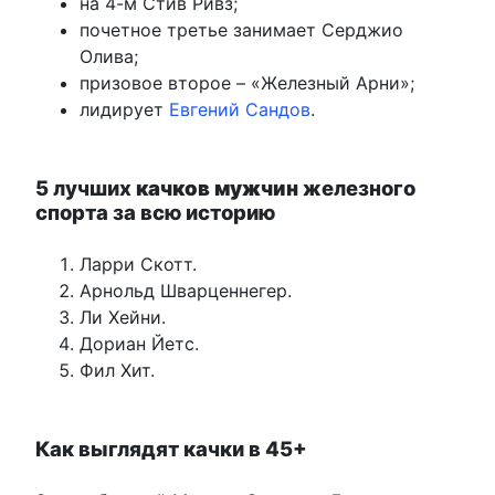
на 4-м Стив Ривз;
почетное третье занимает Серджио
Олива;
призовое второе – «Железный Арни»;
лидирует
Евгений Сандов
.
5 лучших
качков мужчин
железного
спорта за всю историю
Ларри Скотт.
Арнольд Шварценнегер.
Ли Хейни.
Дориан Йетс.
Фил Хит.
Как выглядят качки в 45+