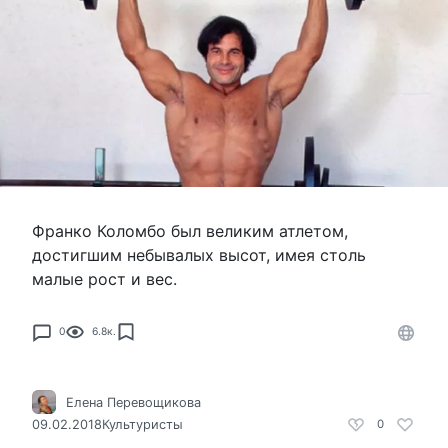
Франко Коломбо был великим атлетом,
достигшим небывалых высот, имея столь
малые рост и вес.
0
6.8к.
Елена Перевощикова
09.02.2018
Культуристы
0