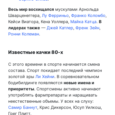
Весь мир восхищался
мускулами Арнольда
Шварценеггера,
Лу Ферриньо
,
Франко Коломбо
,
Кейси Виатора, Кена Уоллера,
Майка Катца
.
В
лидерах также
—
Джей Катлер
,
Френк Зейн
,
Ронни Колеман
.
Известные качки 80-х
С этого времени в спорте начинается смена
состава. Спорт покидает последний чемпион
золотой эры
Ли Хейни
. В соревновательном
бодибилдинге появляются
новые имена и
приоритеты
. Спортсмены активно начинают
употреблять фармпрепараты и наращивать
неестественные объемы. У всех на слуху:
Самир Баннут
, Крис Дикерсон, Юсуп Уилкош,
Грег Плитт.