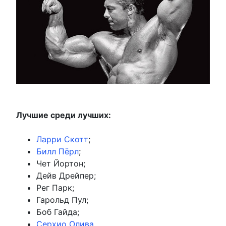
Лучшие среди лучших:
Ларри Скотт
;
Билл Пёрл
;
Чет Йортон;
Дейв Дрейпер;
Рег Парк;
Гарольд Пул;
Боб Гайда;
Серхио Олива
.