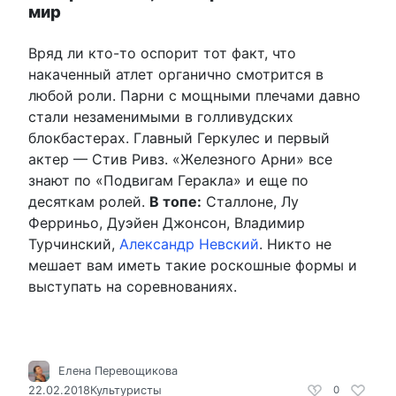
мир
Вряд ли кто-то оспорит тот факт, что
накаченный атлет органично смотрится в
любой роли. Парни с мощными плечами давно
стали незаменимыми в голливудских
блокбастерах. Главный Геркулес и первый
актер — Стив Ривз. «Железного Арни» все
знают по «Подвигам Геракла» и еще по
десяткам ролей.
В топе:
Сталлоне, Лу
Ферриньо, Дуэйен Джонсон, Владимир
Турчинский,
Александр Невский
. Никто не
мешает вам иметь такие роскошные формы и
выступать на соревнованиях.
Елена Перевощикова
22.02.2018
Культуристы
0