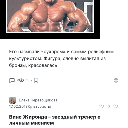
Его называли «сухарем» и самым рельефным
культуристом. Фигура, словно вылитая из
бронзы, красовалась
0
1.3к.
Елена Перевощикова
17.02.2018
Культуристы
0
Винс Жиронда – звездный тренер с
личным мнением