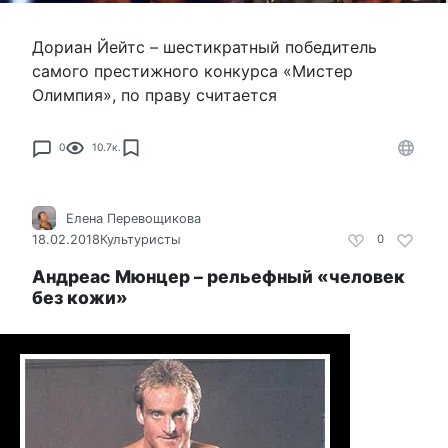
Дориан Йейтс – шестикратный победитель
самого престижного конкурса «Мистер
Олимпия», по праву считается
0
10.7к.
Елена Перевощикова
18.02.2018
Культуристы
0
Андреас Мюнцер – рельефный «человек
без кожи»