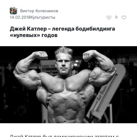
Виктор Колесников
14.02.2018
Культуристы
0
Джей Катлер – легенда бодибилдинга
«нулевых» годов
Джей Катлер был доминирующим атлетом с