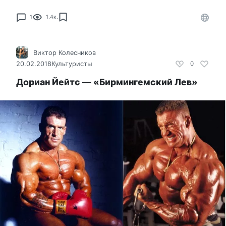
1
1.4к.
Виктор Колесников
20.02.2018
Культуристы
0
Дориан Йейтс — «Бирмингемский Лев»