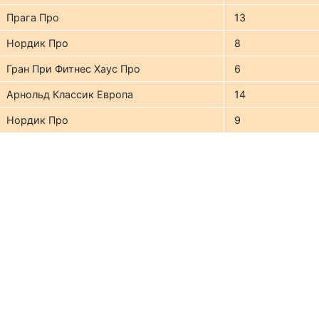
Прага Про
13
Нордик Про
8
Гран При Фитнес Хаус Про
6
Арнольд Классик Европа
14
Нордик Про
9