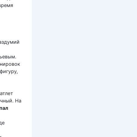
время
раздумий
ьевым.
енировок
фигуру,
атлет
ачный. На
пал
де