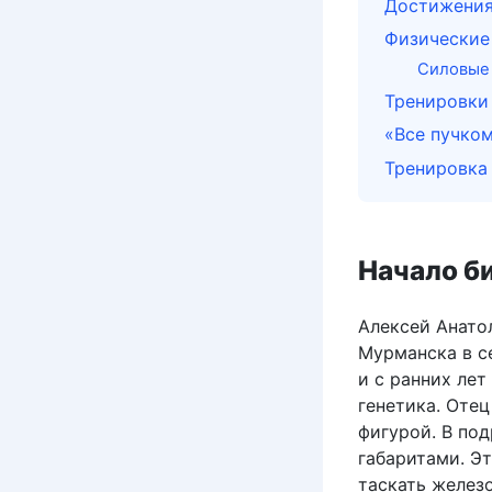
Достижени
Физические
Силовые 
Тренировки
«Все пучко
Тренировка
Начало б
Алексей Анато
Мурманска в с
и c ранних ле
генетика. Оте
фигурой. В по
габаритами. Э
таскать желез