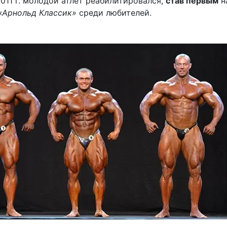
 2011 г. молодой атлет реабилитировался,
став первым
н
«Арнольд Классик»
среди любителей.