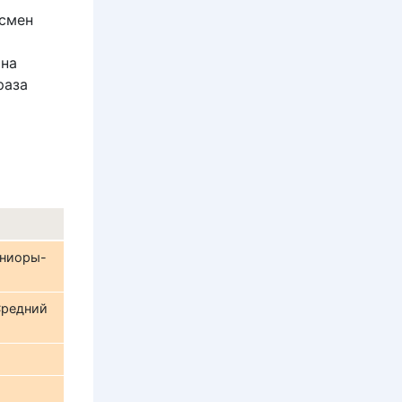
тсмен
 на
раза
Юниоры-
Средний