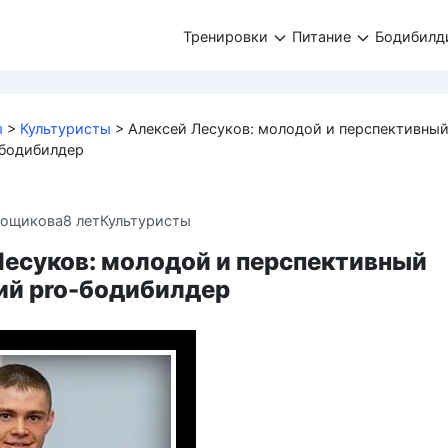
Тренировки
Питание
Бодибилд
ы
>
Культуристы
>
Алексей Лесуков: молодой и перспективны
-бодибилдер
вощикова
8 лет
Культуристы
Лесуков: молодой и перспективный
ий pro-бодибилдер