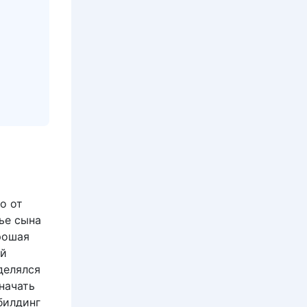
ко от
ье сына
рошая
ей
делялся
начать
билдинг