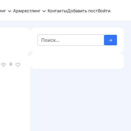
инг
Армрестлинг
Контакты
Добавить пост
Войти
Search
й
for:
0