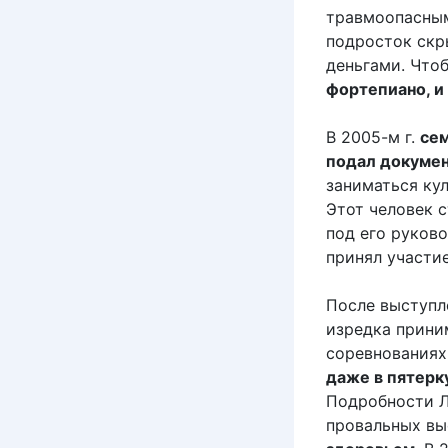
травмоопасным
подросток скр
деньгами. Что
фортепиано, и
В 2005-м г.
сем
подал докуме
заниматься ку
Этот человек 
под его руков
принял участи
После выступл
изредка приним
соревнованиях
даже в пятерк
Подробности Л
провальных вы