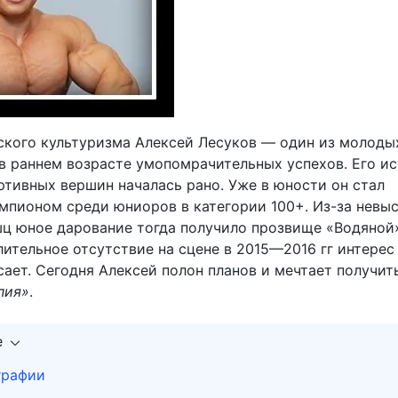
ского культуризма Алексей Лесуков — один из молоды
в раннем возрасте умопомрачительных успехов. Его и
ртивных вершин началась рано. Уже в юности он стал
мпионом среди юниоров в категории 100+. Из-за невы
ц юное дарование тогда получило прозвище «Водяной»
ительное отсутствие на сцене в 2015—2016 гг интерес 
сает. Сегодня Алексей полон планов и мечтает получит
пия»
.
е
графии