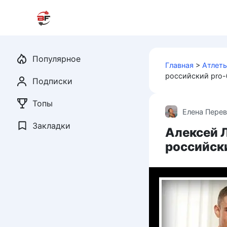
Перейти
к
контенту
Популярное
Главная
>
Атлет
российский pro
Подписки
Топы
Елена Пере
Закладки
Алексей 
российск