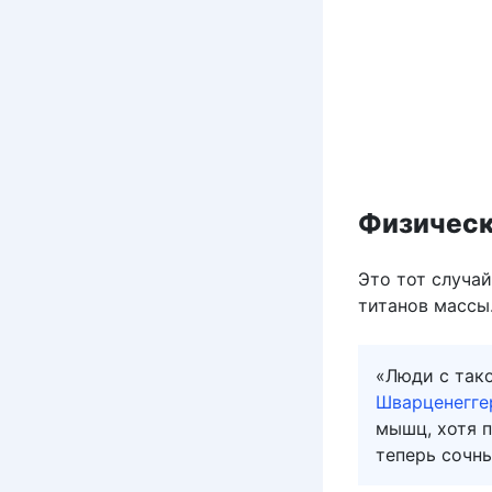
Физическ
Это тот случай
титанов массы.
«Люди с так
Шварценегге
мышц, хотя п
теперь сочны