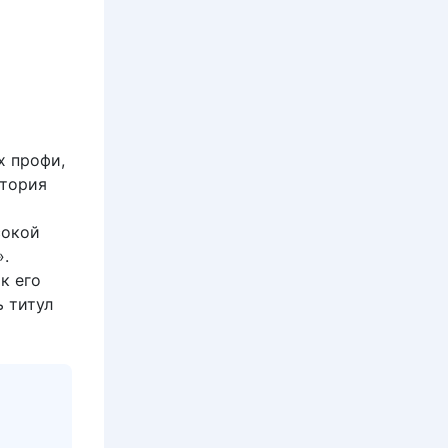
х профи,
стория
сокой
.
к его
ь титул