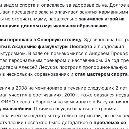
 видом спорта и опасалась за здоровье сына. Долгое 
ывал посещение зала и оплачивал занятия карманными
бы не огорчать маму, параллельно
занимался игрой на
 получил диплом о музыкальном образовании
.
ья переехала в Северную столицу
. Здесь юноша без 
нты в Академию физкультуры Лесгафта
и продолжил
льтуризмом. В зале он познакомился с Андреем Прокоф
стал персональным тренером и наставником. За год тр
одством Алексей Лесуков построил пропорциональную 
е в нескольких соревнованиях и
стал мастером спорта
.
ения в 2008 на чемпионате в течение следующих 2 лет 
ал участия в состязаниях. 2010 г. тоже оказался неуд
 ФИБО-экспа в Европе и на чемпионате в Баку он
не по
у сильнейших
. Причина неудач банальна – травмы.
еша и его менеджеры тщательно скрывали, но по чере
ступлений несложно было догадаться о
проблемах со