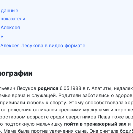
я
 данные
показатели
 Алексея
м»
 Алексея Лесукова в видео формате
иографии
льевич Лесуков
родился
6.05.1988 в г. Апатиты, недале
емье врача и служащей. Родители заботились о здоров
т прививали любовь к спорту. Этому способствовала хо
ц от рождения отличался крепкими мускулами и хорош
дростковом возрасте среди сверстников Леша тоже вы
то подтолкнуло мальчишку
пойти в тренажерный зал
и 
о. Мама была против увлечения сына. Она считала боди