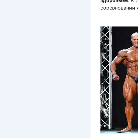
здоровьем
. В
соревновании