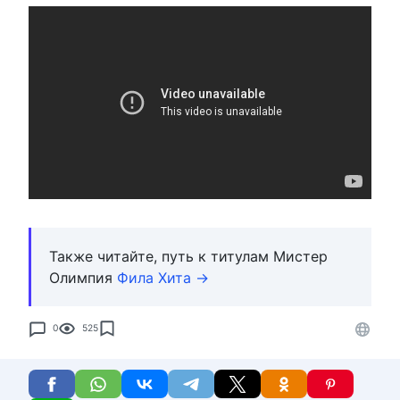
Также читайте, путь к титулам Мистер
Олимпия
Фила Хита →
0
525