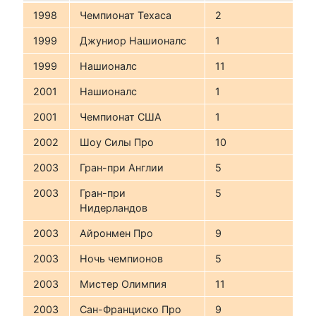
1998
Чемпионат Техаса
2
1999
Джуниор Нашионалс
1
1999
Нашионалс
11
2001
Нашионалс
1
2001
Чемпионат США
1
2002
Шоу Силы Про
10
2003
Гран-при Англии
5
2003
Гран-при
5
Нидерландов
2003
Айронмен Про
9
2003
Ночь чемпионов
5
2003
Мистер Олимпия
11
2003
Сан-Франциско Про
9