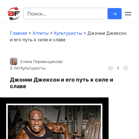
Перейти
к
Search
контенту
for:
Главная
>
Атлеты
>
Культуристы
>
Джонни Джексон
и его путь к силе и славе
Елена Перевощикова
9 лет
Культуристы
0
Джонни Джексон и его путь к силе и
славе