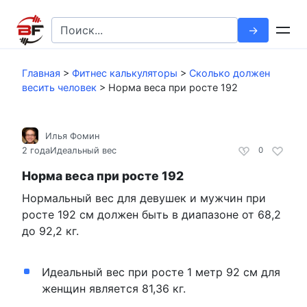
Перейти
к
Search
контенту
for:
Главная
>
Фитнес калькуляторы
>
Сколько должен
весить человек
>
Норма веса при росте 192
Илья Фомин
2 года
Идеальный вес
0
Норма веса при росте 192
Нормальный вес для девушек и мужчин при
росте 192 см должен быть в диапазоне от 68,2
до 92,2 кг.
Идеальный вес при росте 1 метр 92 см для
женщин является 81,36 кг.