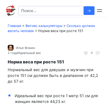
Перейти
к
Search
контенту
for:
Главная
>
Фитнес калькуляторы
>
Сколько должен
весить человек
>
Норма веса при росте 151
Илья Фомин
2 года
Идеальный вес
0
Норма веса при росте 151
Нормальный вес для девушек и мужчин при
росте 151 см должен быть в диапазоне от 42,2
до 57 кг.
Идеальный вес при росте 1 метр 51 см для
женщин является 44,23 кг.