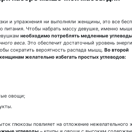
узки и упражнения ни выполняли женщины, это все бес
го питания. Чтобы набрать массу девушке, именно мыш
девушкам
необходимо потреблять медленные углевод
енного веса
. Это обеспечит достаточный уровень энерг
тобы сократить вероятность распада мышц.
Во второй
женщинам желательно избегать простых углеводов:
тые овощи;
укты.
ыток глюкозы повлияет на отложение нежелательного 
ожные углеводы
– крупы и овощи с высоким содержа