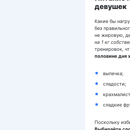
девушек
Какие бы нагр
без правильно
не жировую, 
на 1 кг собств
тренировок, ч
половине дня 
выпечка;
сладости;
крахмалис
сладкие фр
Поскольку изб
Выбирайте сл