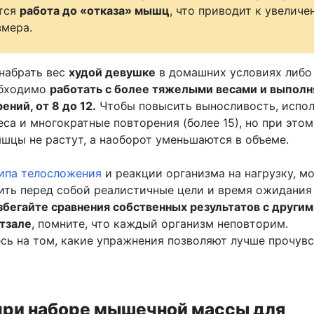
тся
работа до «отказа» мышц
, что приводит к увелич
змера.
набрать вес
худой девушке
в домашних условиях либо
обходимо
работать с более тяжелыми весами и выполн
ний, от 8 до 12.
Чтобы повысить выносливость, испо
еса и многократные повторения (более 15), но при это
шцы не растут, а наоборот уменьшаются в объеме.
ипа телосложения
и реакции организма на нагрузку, м
ить перед собой реалистичные цели и время ожидания
збегайте сравнения собственных результатов с други
тзале
, помните, что каждый организм неповторим.
сь на том, какие упражнения позволяют лучше прочув
при наборе мышечной массы для