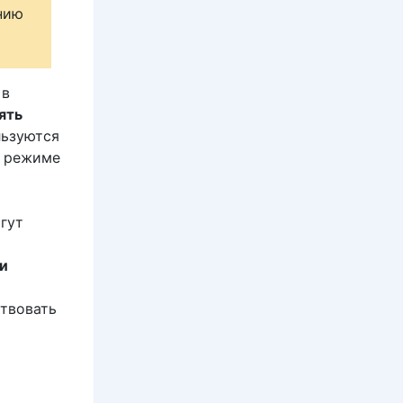
ению
 в
ять
льзуются
м режиме
огут
ми
ствовать