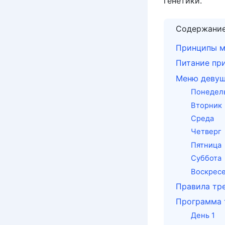
генетики.
Содержани
Принципы м
Питание пр
Меню девуш
Понедел
Вторник
Среда
Четверг
Пятница
Суббота
Воскрес
Правила тр
Программа 
День 1