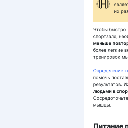
являе
их ра
Чтобы быстро 
спортзале, не
меньше повторе
более легкие в
тренировок мы
Определение т
помочь постав
результатов.
И
людьми в спор
Сосредоточьте
мышцы.
Питание 