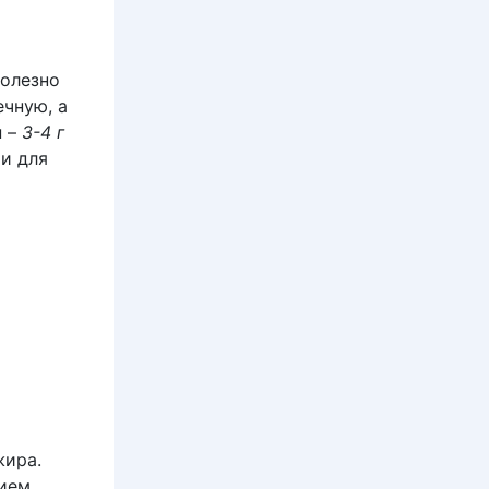
полезно
ечную, а
ы
–
3-4 г
ии для
жира.
нием