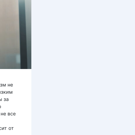
зм не
изким
ы за
ю
 не все
сит от