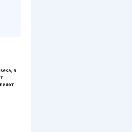
века, а
ет
лияет