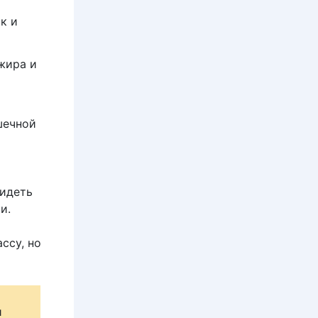
к и
жира и
шечной
видеть
и.
ссу, но
и