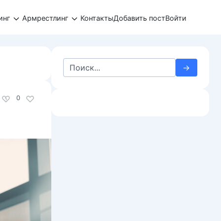
инг
Армрестлинг
Контакты
Добавить пост
Войти
Search
for:
0