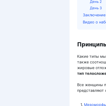
День 2
День 3
Заключение
Видео о на
Принципы
Какие типы мы
также соотноше
жировые отлож
тип телослож
Все женщины п
представляют 
Мезоморф