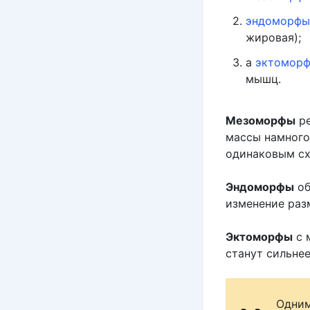
эндоморфы
жировая);
а
эктомор
мышц.
Мезоморфы
ре
массы намного
одинаковым сх
Эндоморфы
об
изменение раз
Эктоморфы
с 
станут сильнее
Одним