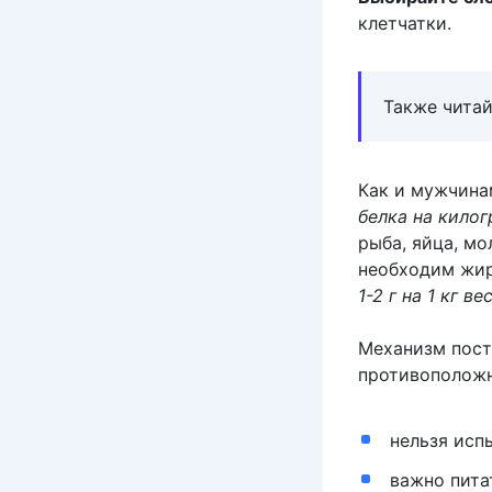
клетчатки.
Также читай
Как и мужчин
белка на кило
рыба, яйца, м
необходим жир
1-2 г на 1 кг ве
Механизм пост
противоположн
нельзя исп
важно питат