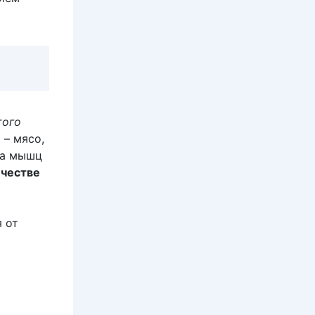
того
 – мясо,
та мышц
честве
 от