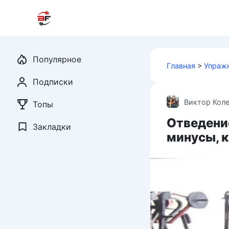
Перейти
к
контенту
Популярное
Главная
>
Упраж
Подписки
Виктор Кол
Топы
Отведение
Закладки
минусы, 