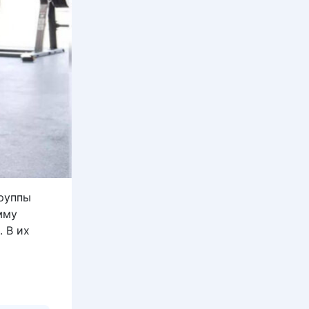
руппы
мму
 В их