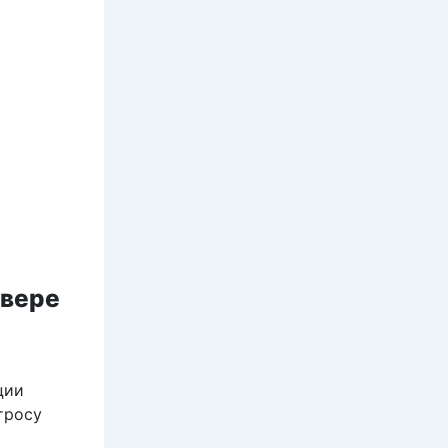
овере
ции
тросу