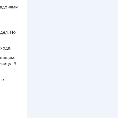
ладонями
дел. Но
дхода.
овищем.
ницу. В
не