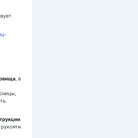
твует
ц-
ловища
, в
сницы,
ить
струкции
 рукояти