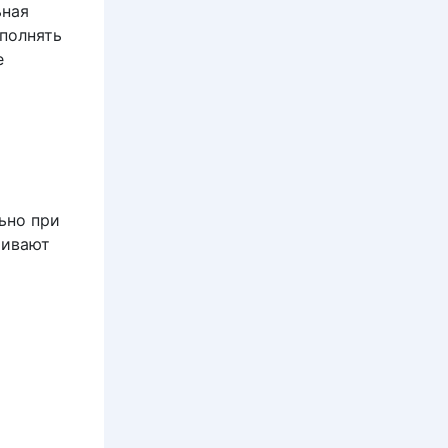
ьная
полнять
е
ьно при
чивают