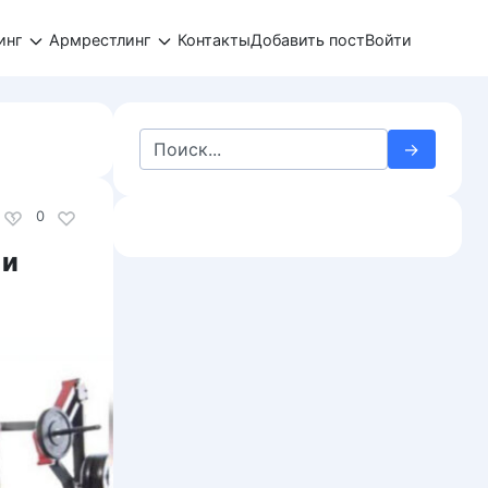
инг
Армрестлинг
Контакты
Добавить пост
Войти
Search
for:
0
 и