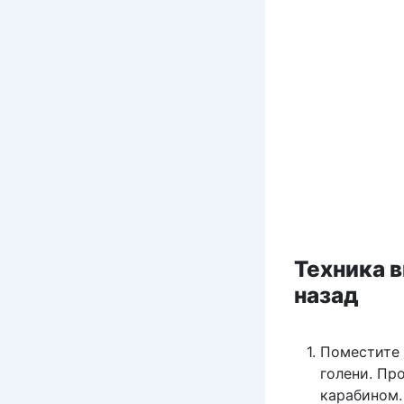
Техника 
назад
Поместите 
голени. Пр
карабином.