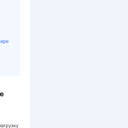
вере
ре
нагрузку