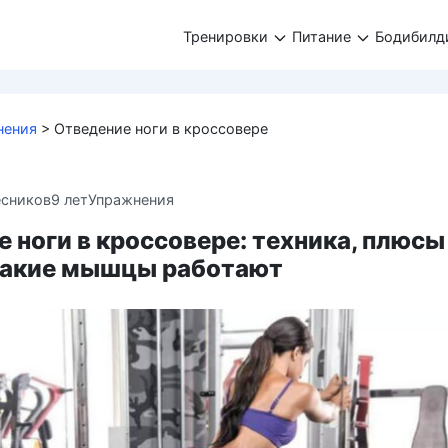
Тренировки
Питание
Бодибилд
нения
>
Отведение ноги в кроссовере
есников
9 лет
Упражнения
 ноги в кроссовере: техника, плюсы
какие мышцы работают