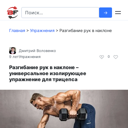
Перейти
к
Search
контенту
for:
Главная
>
Упражнения
>
Разгибание рук в наклоне
Дмитрий Воловенко
9 лет
Упражнения
0
Разгибание рук в наклоне –
универсальное изолирующее
упражнение для трицепса