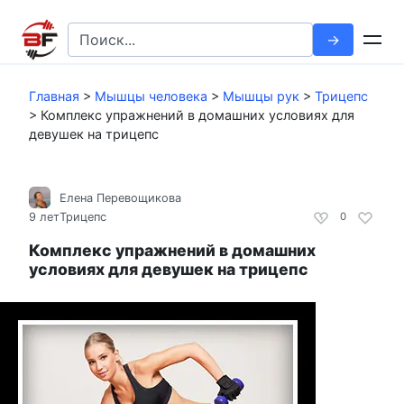
Перейти
к
Search
контенту
for:
Главная
>
Мышцы человека
>
Мышцы рук
>
Трицепс
>
Комплекс упражнений в домашних условиях для
девушек на трицепс
Елена Перевощикова
9 лет
Трицепс
0
Комплекс упражнений в домашних
условиях для девушек на трицепс