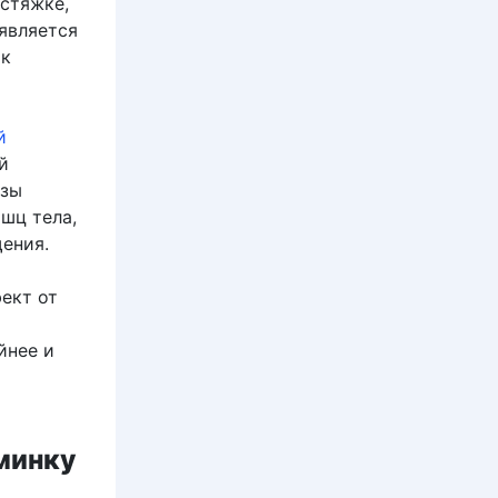
стяжке,
является
 к
й
й
азы
шц тела,
ения.
ект от
йнее и
минку