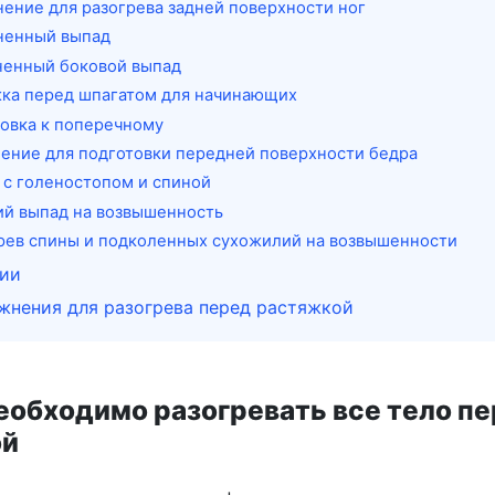
нение для разогрева задней поверхности ног
ненный выпад
ненный боковой выпад
жка перед шпагатом для начинающих
товка к поперечному
нение для подготовки передней поверхности бедра
а с голеностопом и спиной
ий выпад на возвышенность
грев спины и подколенных сухожилий на возвышенности
ии
жнения для разогрева перед растяжкой
еобходимо разогревать все тело п
ой