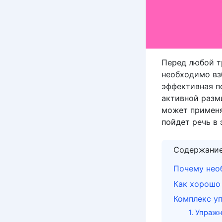
Перед любой тр
необходимо вз
эффективная п
активной разми
может применя
пойдет речь в 
Содержани
Почему нео
Как хорошо
Комплекс у
1. Упраж