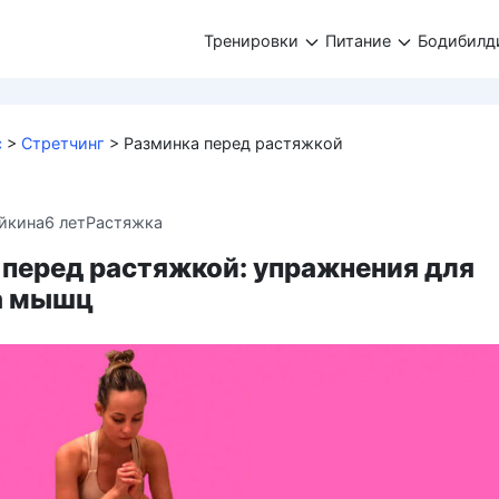
Тренировки
Питание
Бодибилд
с
>
Стретчинг
>
Разминка перед растяжкой
йкина
6 лет
Растяжка
 перед растяжкой: упражнения для
а мышц