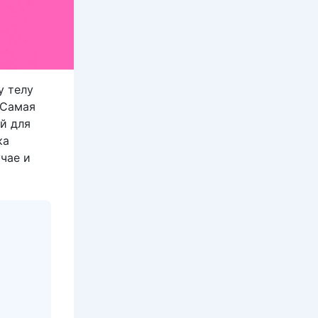
у телу
 Самая
й для
ка
чае и