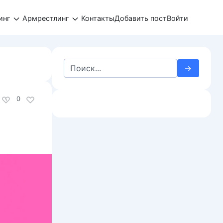
инг
Армрестлинг
Контакты
Добавить пост
Войти
Search
for:
0