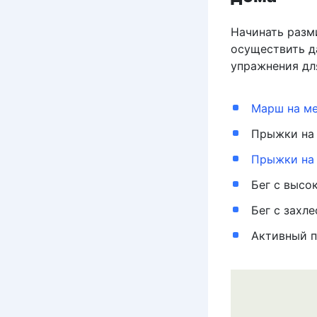
Начинать разм
осуществить д
упражнения дл
Марш на м
Прыжки на 
Прыжки на 
Бег с высо
Бег с захле
Активный п