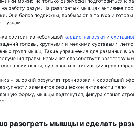
минки можно не только физически подготовиться к ра
ь на работу разум. На разогретых мышцах активнее про
ки. Они более подвижны, пребывают в тонусе и готовы
грузкам.
нка состоит из небольшой
кардио-нагрузки
и
суставно
ращений головы, крупными и мелкими суставами, легко
вных групп мышц. Такие упражнения для разминки в р
получения травм. Разминка способствует разогреву мы
 состоянии покоя, суставов и активизации кровообращ
нка = высокий результат тренировки + скорейший эфф
овокупности элементов физической активности тело
ланную форму, мышцы подтянутся, фигура станет стро
ее.
шо разогреть мышцы и сделать раз