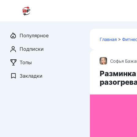
Перейти
к
контенту
Популярное
Главная
>
Фитне
Подписки
Софья Бажа
Топы
Разминка
Закладки
разогрев