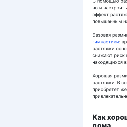
С помощью раз
но и настроит
эффект растяж
повышенным на
Базовая разми
гимнастики
: в
растяжки осно
снижают риск 
находящихся в
Хорошая разми
растяжки. В с
приобретет же
привлекательн
Как хоро
дома