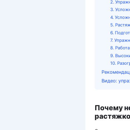
2. Упраж
3. Услож
4. Услож
5. Растя
6. Подго
7. Упраж
8. Работ
9. Высок
10. Разо
Рекомендац
Видео: упра
Почему н
растяжк