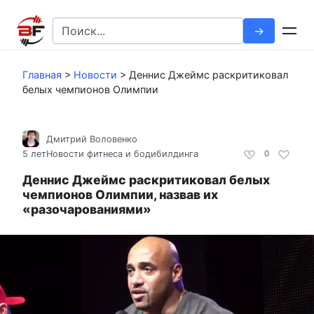
Перейти
к
Search
контенту
for:
Главная
>
Новости
>
Деннис Джеймс раскритиковал
белых чемпионов Олимпии
Дмитрий Воловенко
5 лет
Новости фитнеса и бодибилдинга
0
Деннис Джеймс раскритиковал белых
чемпионов Олимпии, назвав их
«разочарованиями»