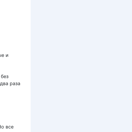
ые и
 без
два раза
Но все