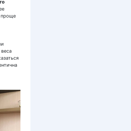
го
ее
, проще
ии
 веса
казаться
ентична