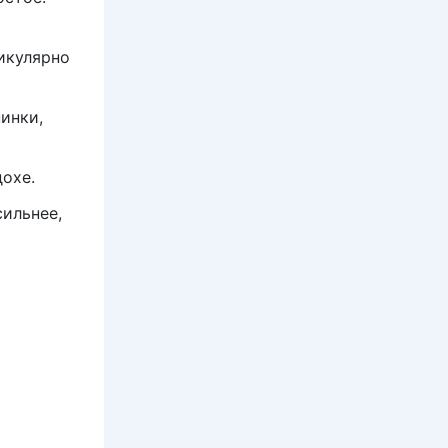
икулярно
инки,
охе.
сильнее,