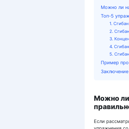
Можно ли на
Топ-5 упраж
1. Сгиба
2. Сгиба
3. Конце
4. Сгиба
5. Сгиба
Пример про
Заключение
Можно ли
правильн
Если рассматр
упражнения со 