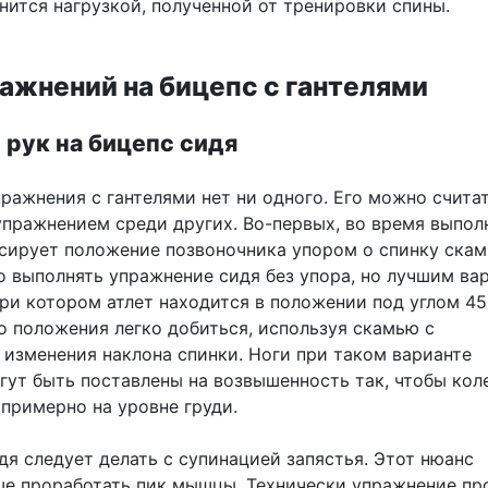
нится нагрузкой, полученной от тренировки спины.
ажнений на бицепс с гантелями
е рук на бицепс сидя
пражнения с гантелями нет ни одного. Его можно счита
пражнением среди других. Во-первых, во время выпол
сирует положение позвоночника упором о спинку скам
о выполнять упражнение сидя без упора, но лучшим ва
при котором атлет находится в положении под углом 45
о положения легко добиться, используя скамью с
изменения наклона спинки. Ноги при таком варианте
гут быть поставлены на возвышенность так, чтобы кол
 примерно на уровне груди.
я следует делать с супинацией запястья. Этот нюанс
ше проработать пик мышцы. Технически упражнение пр