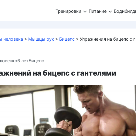
Тренировки
Питание
Бодибилд
 человека
>
Мышцы рук
>
Бицепс
>
Упражнения на бицепс с 
ловенко
6 лет
Бицепс
ажнений на бицепс с гантелями