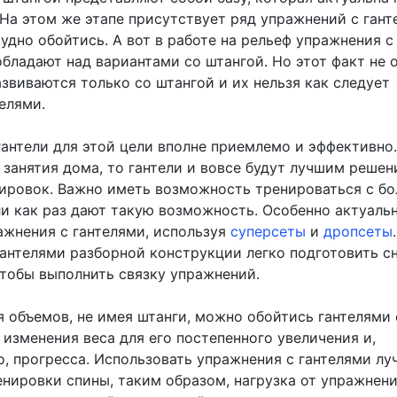
 На этом же этапе присутствует ряд упражнений с гант
удно обойтись. А вот в работе на рельеф упражнения с
бладают над вариантами со штангой. Но этот факт не о
звиваются только со штангой и их нельзя как следует
елями.
гантели для этой цели вполне приемлемо и эффективно.
 занятия дома, то гантели и вовсе будут лучшим решен
ировок. Важно иметь возможность тренироваться с б
ли как раз дают такую возможность. Особенно актуаль
ажнения с гантелями, используя
суперсеты
и
дропсеты
гантелями разборной конструкции легко подготовить с
чтобы выполнить связку упражнений.
я объемов, не имея штанги, можно обойтись гантелями 
изменения веса для его постепенного увеличения и,
о, прогресса. Использовать упражнения с гантелями лу
енировки спины, таким образом, нагрузка от упражнени