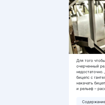
Для того чтоб
очерченный ре
недостаточно.
бицепс с гант
накачать бице
и рельеф – рас
Содержани