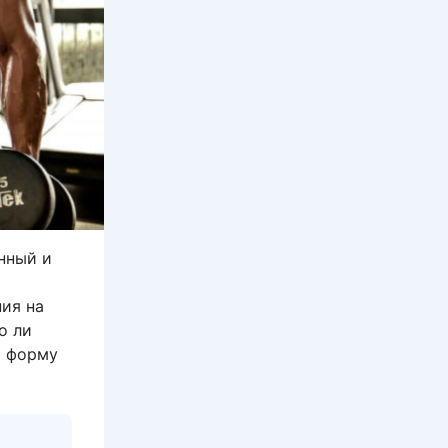
нный и
ния на
о ли
ю форму