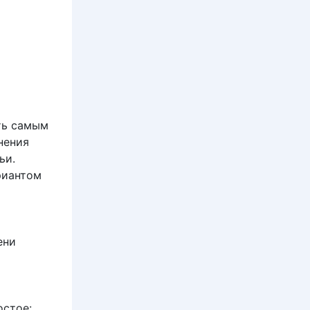
ть самым
нения
ьи.
риантом
ени
остое: