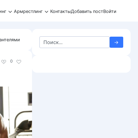
инг
Армрестлинг
Контакты
Добавить пост
Войти
Search
гантелями
for:
0