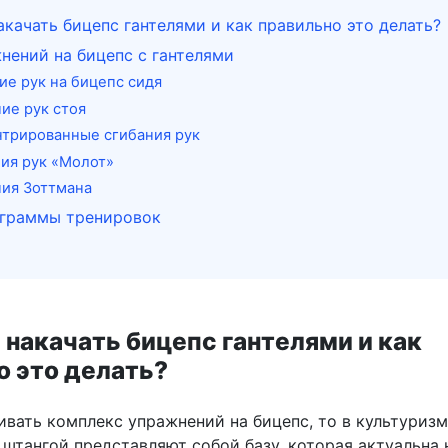
качать бицепс гантелями и как правильно это делать?
нений на бицепс с гантелями
ние рук на бицепс сидя
ние рук стоя
нтрированные сгибания рук
ния рук «Молот»
ния Зоттмана
граммы тренировок
 накачать бицепс гантелями и как
о это делать?
ивать комплекс упражнений на бицепс, то в культуриз
штангой представляют собой базу, которая актуальна 