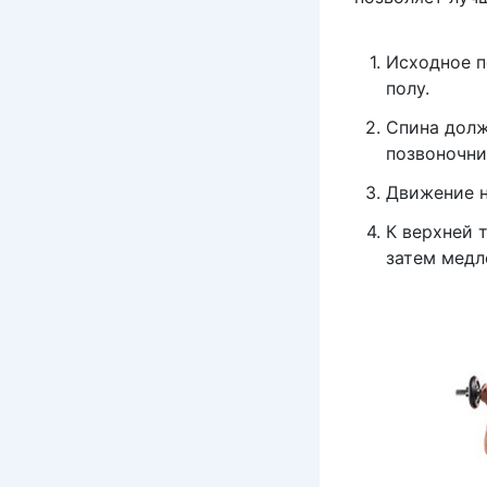
Исходное п
полу.
Спина долж
позвоночни
Движение н
К верхней 
затем медл