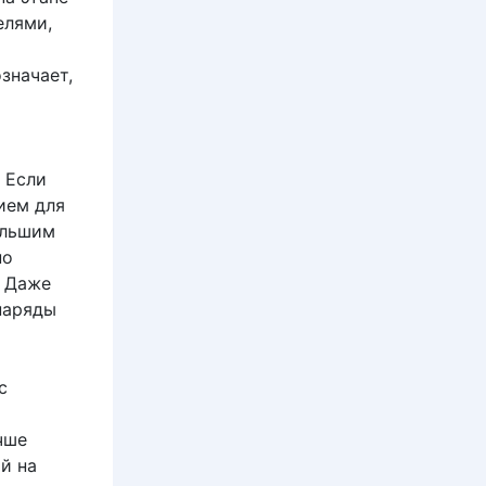
елями,
значает,
 Если
ием для
ольшим
но
. Даже
наряды
с
чше
й на