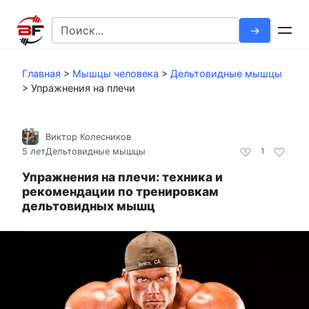
Перейти
к
Search
контенту
for:
Главная
>
Мышцы человека
>
Дельтовидные мышцы
>
Упражнения на плечи
Виктор Колесников
5 лет
Дельтовидные мышцы
1
Упражнения на плечи: техника и
рекомендации по тренировкам
дельтовидных мышц