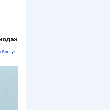
иода»
 Баннут
,