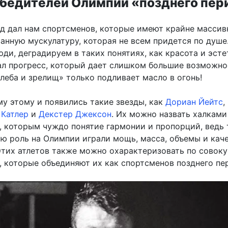
бедителей Олимпии «позднего пер
д дал нам спортсменов, которые имеют крайне масси
анную мускулатуру, которая не всем придется по душе
юди, деградируем в таких понятиях, как красота и эсте
ал прогресс, который дает слишком большие возможно
леба и зрелищ» только подливает масло в огонь!
му этому и появились такие звезды, как
Дориан Йейтс
,
Катлер
и
Декстер Джексон
. Их можно назвать халками
, которым чуждо понятие гармонии и пропорций, ведь 
ю роль на Олимпии играли мощь, масса, объемы и кач
Этих атлетов также можно охарактеризовать по совок
, которые объединяют их как спортсменов позднего пе