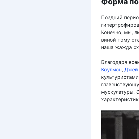
Форма по
Поздний перио
гипертрофиров
Конечно, мы, л
виной тому ст
наша жажда «х
Благодаря все
Коулмэн
,
Джей 
культуристами
главенствующу
мускулатуры. 
характеристик