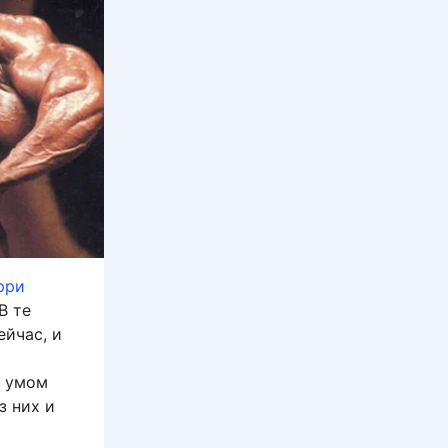
рри
В те
ейчас, и
я
с умом
з них и