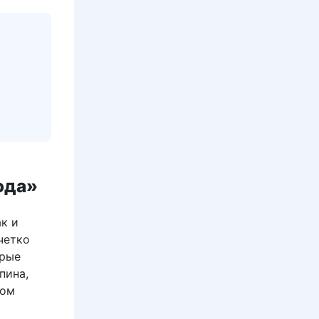
ода»
ак и
четко
орые
пина,
гом