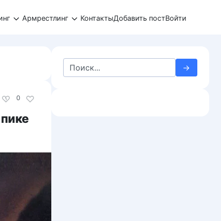
инг
Армрестлинг
Контакты
Добавить пост
Войти
Search
for:
0
 пике