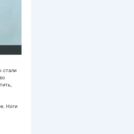
ы стали
тво
тить,
е. Ноги