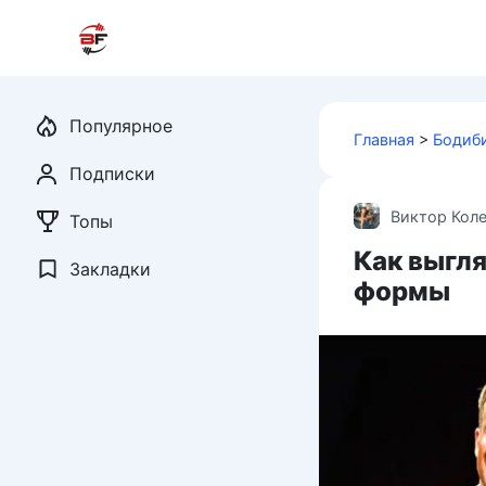
Перейти
к
контенту
Популярное
Главная
>
Бодиб
Подписки
Виктор Кол
Топы
Как выгл
Закладки
формы