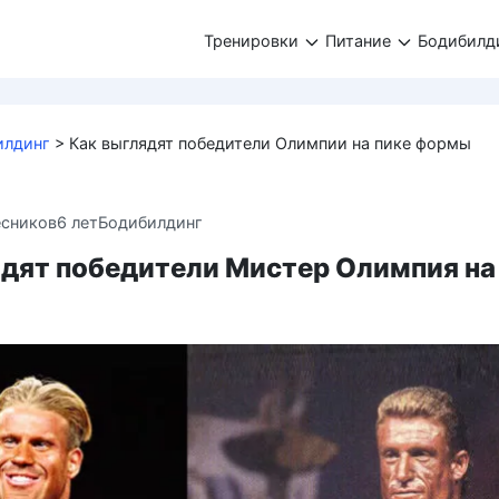
Тренировки
Питание
Бодибилд
илдинг
>
Как выглядят победители Олимпии на пике формы
есников
6 лет
Бодибилдинг
ядят победители Мистер Олимпия на