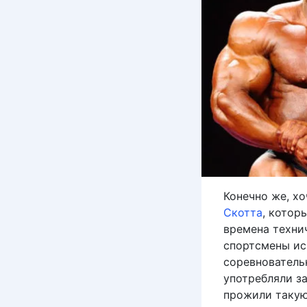
Конечно же, х
Скотта
, котор
времена технич
спортсмены ис
соревнователь
употребляли з
прожили такую