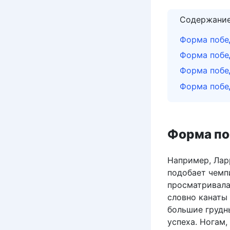
Содержани
Форма побе
Форма побе
Форма побе
Форма побе
Форма по
Например, Ларр
подобает чемп
просматривала
словно канаты 
большие грудн
успеха. Ногам,