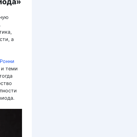
иода»
вную
.
тика,
сти, а
Ронни
 и теми
тогда
ество
упности
риода.