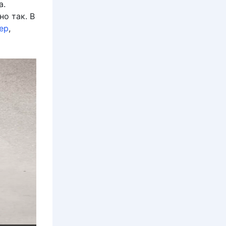
а.
о так. В
ер
,