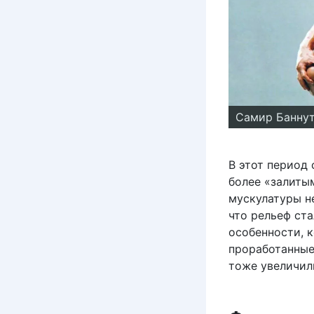
Самир Банну
В этот период
более «залитым
мускулатуры не
что рельеф ста
особенности, к
проработанные
тоже увеличил