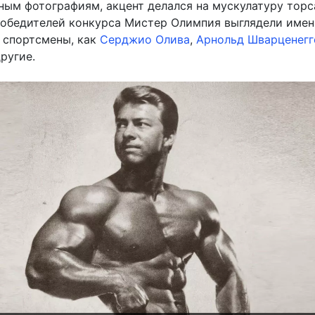
ным фотографиям, акцент делался на мускулатуру торс
обедителей конкурса Мистер Олимпия выглядели именн
е спортсмены, как
Серджио Олива
,
Арнольд Шварценегг
ругие.