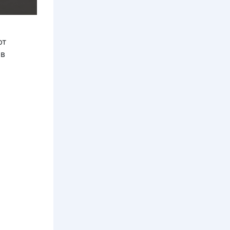
ют
ов