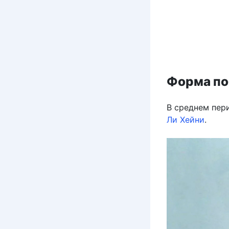
Форма по
В среднем пер
Ли Хейни
.