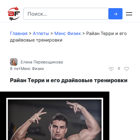
Перейти
к
Search
контенту
for:
Главная
>
Атлеты
>
Менс Физик
>
Райан Терри и его
драйвовые тренировки
Елена Перевощикова
8 лет
Менс Физик
0
Райан Терри и его драйвовые тренировки