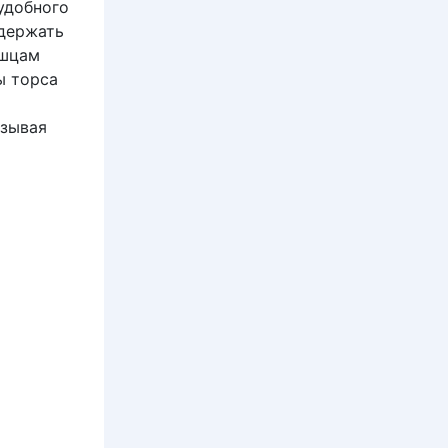
удобного
 держать
ышцам
ы торса
ызывая