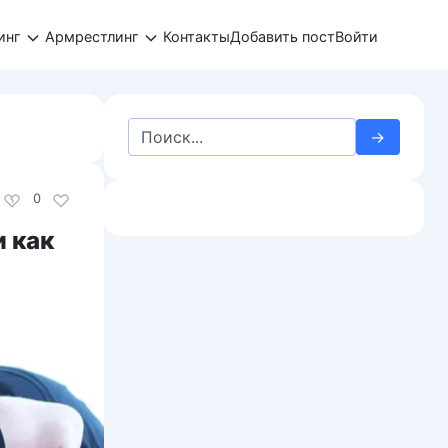
инг
Армрестлинг
Контакты
Добавить пост
Войти
Search
for:
0
и как