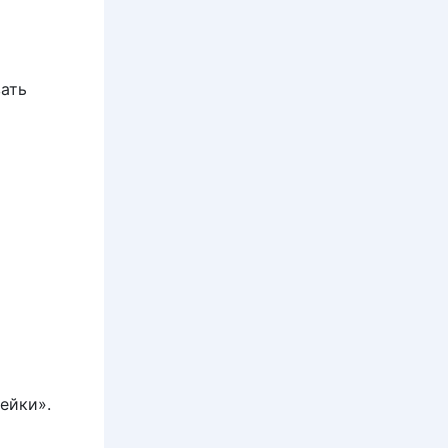
ать
ейки».