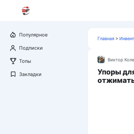
Перейти
к
контенту
Популярное
Главная
>
Инвент
Подписки
Виктор Кол
Топы
Упоры для
Закладки
отжимат