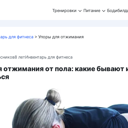
Тренировки
Питание
Бодибилд
арь для фитнеса
>
Упоры для отжимания
есников
8 лет
Инвентарь для фитнеса
 отжимания от пола: какие бывают 
ься