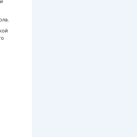
ли
ола.
кой
го