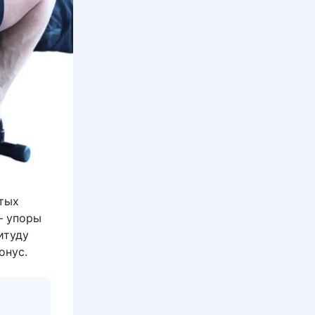
тых
– упоры
итуду
онус.