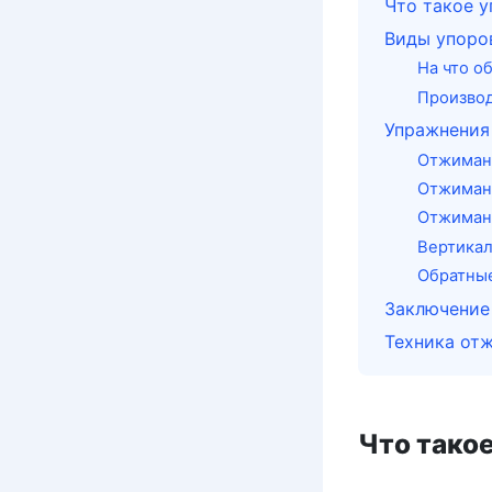
Что такое у
Виды упоров
На что о
Производ
Упражнения
Отжимани
Отжимани
Отжиман
Вертика
Обратны
Заключение
Техника от
Что тако