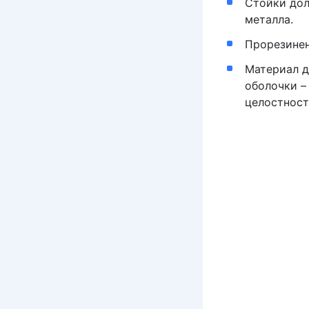
Стойки дол
металла.
Прорезинен
Материал д
оболочки –
целостност