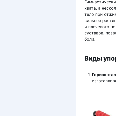
Гимнастически
хвата, а неск
тело при отжи
сильнее растя
и плечевого п
суставов, позв
боли.
Виды упо
Горизонта
изготавлив