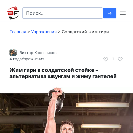
Перейти
к
Search
контенту
for:
Главная
>
Упражнения
>
Солдатский жим гири
Виктор Колесников
4 года
Упражнения
1
Жим гири в солдатской стойке –
альтернатива швунгам и жиму гантелей