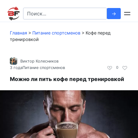
Перейти
к
Search
контенту
for:
Главная
>
Питание спортсменов
>
Кофе перед
тренировкой
Виктор Колесников
3 года
Питание спортсменов
0
Можно ли пить кофе перед тренировкой