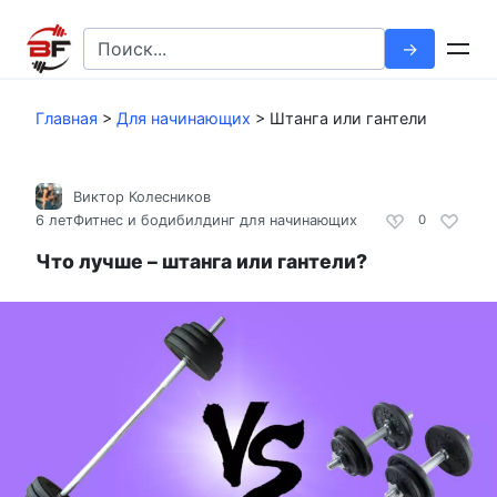
Перейти
к
Search
контенту
for:
Главная
>
Для начинающих
>
Штанга или гантели
Виктор Колесников
6 лет
Фитнес и бодибилдинг для начинающих
0
Что лучше – штанга или гантели?