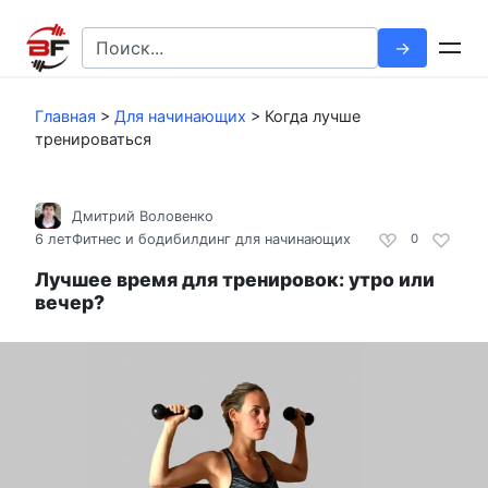
Перейти
к
Search
контенту
for:
Главная
>
Для начинающих
>
Когда лучше
тренироваться
Дмитрий Воловенко
6 лет
Фитнес и бодибилдинг для начинающих
0
Лучшее время для тренировок: утро или
вечер?