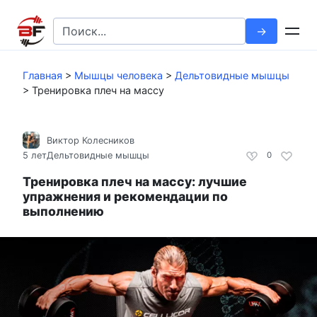
Перейти
к
Search
контенту
for:
Главная
>
Мышцы человека
>
Дельтовидные мышцы
>
Тренировка плеч на массу
Виктор Колесников
5 лет
Дельтовидные мышцы
0
Тренировка плеч на массу: лучшие
упражнения и рекомендации по
выполнению